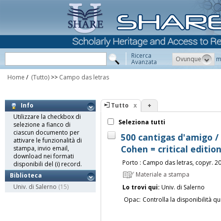
Ricerca
Ovunque
m
Avanzata
Home
/
(Tutto)
>>
Campo das letras
Tutto
+
Info
Utilizzare la checkbox di
Seleziona tutti
selezione a fianco di
ciascun documento per
500 cantigas d'amigo / 
attivare le funzionalità di
Cohen = critical editio
stampa, invio email,
download nei formati
Porto : Campo das letras, copyr. 2
disponibili del (i) record.
Materiale a stampa
Biblioteca
Univ. di Salerno
(15)
Lo trovi qui:
Univ. di Salerno
Opac:
Controlla la disponibilità qu