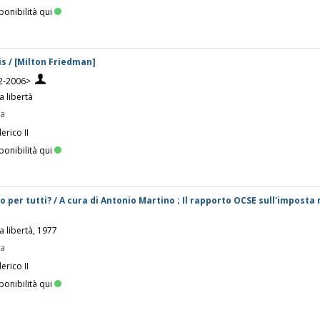
ponibilità qui
s / [Milton Friedman]
2-2006>
a libertà
pa
erico II
ponibilità qui
 per tutti? / A cura di Antonio Martino ; Il rapporto OCSE sull'imposta
a libertà, 1977
pa
erico II
ponibilità qui