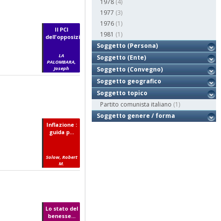
1978
(4)
1977
(3)
1976
(1)
Il PCI
1981
(1)
dell'opposizi...
Soggetto (Persona)
LA
Soggetto (Ente)
PALOMBARA,
Joseph
Soggetto (Convegno)
Soggetto geografico
Soggetto topico
Partito comunista italiano
(1)
Soggetto genere / forma
Inflazione :
guida p...
Solow, Robert
M.
Lo stato del
benesse...