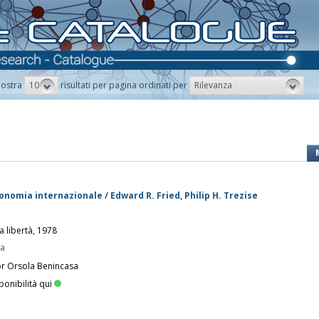
10
Rilevanza
ostra
risultati per pagina ordinati per
economia internazionale / Edward R. Fried, Philip H. Trezise
a libertà, 1978
pa
or Orsola Benincasa
ponibilità qui