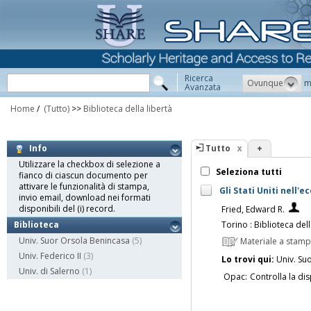
Ricerca
Ovunque
m
Avanzata
Home
/
(Tutto)
>>
Biblioteca della libertà
Tutto
+
Info
Utilizzare la checkbox di selezione a
Seleziona tutti
fianco di ciascun documento per
attivare le funzionalità di stampa,
Gli Stati Uniti nell'
invio email, download nei formati
disponibili del (i) record.
Fried, Edward R.
Torino : Biblioteca dell
Biblioteca
Univ. Suor Orsola Benincasa
(5)
Materiale a stam
Univ. Federico II
(3)
Lo trovi qui:
Univ. Su
Univ. di Salerno
(1)
Opac:
Controlla la dis