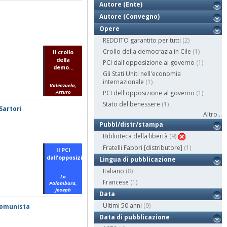
Autore (Ente)
Autore (Convegno)
Opere
REDDITO garantito per tutti
(2)
Crollo della democrazia in Cile
(1)
Il crollo
della
PCI dall'opposizione al governo
(1)
demo...
Gli Stati Uniti nell'economia
internazionale
(1)
Valenzuela,
Arturo
PCI dell'opposizione al governo
(1)
Stato del benessere
(1)
Sartori
Altro...
Pubbl/distr/stampa
Biblioteca della libertà
(9)
Fratelli Fabbri [distributore]
(1)
Il PCI
dall'opposizi...
Lingua di pubblicazione
Italiano
(8)
La
Francese
(1)
Palombara,
Joseph
Data
Ultimi 50 anni
(9)
 comunista
Data di pubblicazione