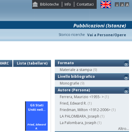
Biblioteche
Info
Contattaci
Pubblicazioni (Istanze)
Storico ricerche
Vai a Persone/Opere
Formato
MARC
Lista (tabellare)
Materiale a stampa
(9)
Livello bibliografico
Monografie
(9)
Autore (Persona)
Ferrera, Maurizio <1955- >
(1)
Fried, Edward R.
(1)
Gli Stati
Uniti nell...
Friedman, Milton <1912-2006>
(1)
LA PALOMBARA, Joseph
(1)
La Palombara, Joseph
(1)
Fried, Edward
Altro...
R.