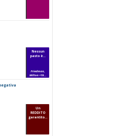
Nessun
pasto è...
Friedman,
Milton <19...
 negativa
Un
REDDITO
garantito...