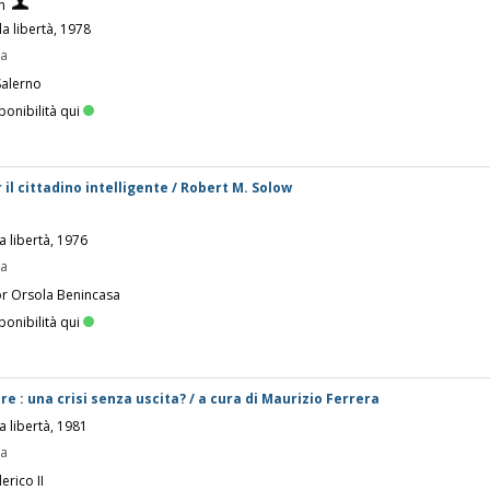
h
la libertà, 1978
pa
Salerno
ponibilità qui
r il cittadino intelligente / Robert M. Solow
a libertà, 1976
pa
or Orsola Benincasa
ponibilità qui
e : una crisi senza uscita? / a cura di Maurizio Ferrera
a libertà, 1981
pa
erico II