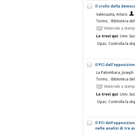
Il crollo della democ
Valenzuela, Arturo
Torino, : Biblioteca del
Materiale a stam
Lo trovi qui:
Univ. Su
Opac:
Controlla la dis
Il PCI dall'opposizio
La Palombara, Joseph
Torino, : Biblioteca del
Materiale a stam
Lo trovi qui:
Univ. Su
Opac:
Controlla la dis
Il PCI dell'opposizio
nelle analisi di tre a