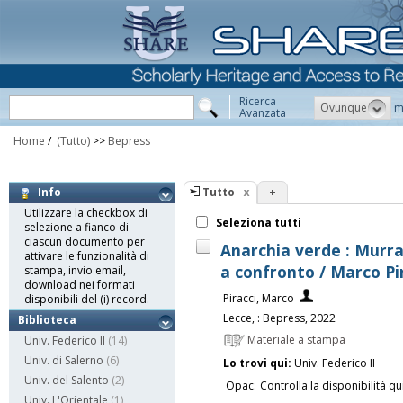
Ricerca
Ovunque
m
Avanzata
Home
/
(Tutto)
>>
Bepress
Tutto
+
Info
Utilizzare la checkbox di
Seleziona tutti
selezione a fianco di
ciascun documento per
Anarchia verde : Murr
attivare le funzionalità di
a confronto / Marco Pi
stampa, invio email,
download nei formati
Piracci, Marco
disponibili del (i) record.
Lecce, : Bepress, 2022
Biblioteca
Materiale a stampa
Univ. Federico II
(14)
Univ. di Salerno
(6)
Lo trovi qui:
Univ. Federico II
Univ. del Salento
(2)
Opac:
Controlla la disponibilità qu
Univ. L'Orientale
(1)