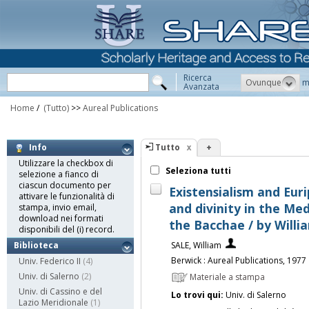
Ricerca
Ovunque
m
Avanzata
Home
/
(Tutto)
>>
Aureal Publications
Tutto
+
Info
Utilizzare la checkbox di
Seleziona tutti
selezione a fianco di
ciascun documento per
Existensialism and Euri
attivare le funzionalità di
and divinity in the Me
stampa, invio email,
download nei formati
the Bacchae / by Willi
disponibili del (i) record.
SALE, William
Biblioteca
Berwick : Aureal Publications, 1977
Univ. Federico II
(4)
Univ. di Salerno
(2)
Materiale a stampa
Univ. di Cassino e del
Lo trovi qui:
Univ. di Salerno
Lazio Meridionale
(1)