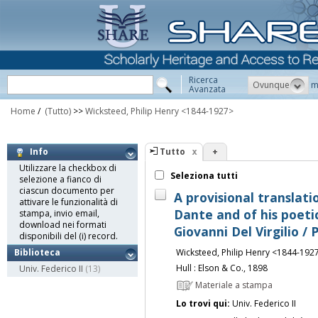
Ricerca
Ovunque
m
Avanzata
Home
/
(Tutto)
>>
Wicksteed, Philip Henry <1844-1927>
Tutto
+
Info
Utilizzare la checkbox di
Seleziona tutti
selezione a fianco di
ciascun documento per
A provisional translatio
attivare le funzionalità di
Dante and of his poeti
stampa, invio email,
download nei formati
Giovanni Del Virgilio / 
disponibili del (i) record.
Wicksteed, Philip Henry <1844-192
Biblioteca
Hull : Elson & Co., 1898
Univ. Federico II
(13)
Materiale a stampa
Lo trovi qui:
Univ. Federico II