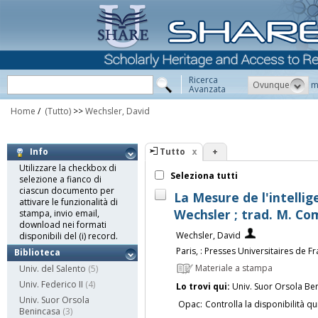
Ricerca
Ovunque
m
Avanzata
Home
/
(Tutto)
>>
Wechsler, David
Tutto
+
Info
Utilizzare la checkbox di
Seleziona tutti
selezione a fianco di
ciascun documento per
La Mesure de l'intellig
attivare le funzionalità di
Wechsler ; trad. M. C
stampa, invio email,
download nei formati
Wechsler, David
disponibili del (i) record.
Paris, : Presses Universitaires de F
Biblioteca
Materiale a stampa
Univ. del Salento
(5)
Univ. Federico II
(4)
Lo trovi qui:
Univ. Suor Orsola Be
Univ. Suor Orsola
Opac:
Controlla la disponibilità qu
Benincasa
(3)