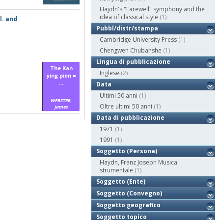
Haydn's "Farewell" symphony and the
idea of classical style
(1)
l. and
Pubbl/distr/stampa
Cambridge University Press
(1)
Chengwen Chubanshe
(1)
Lingua di pubblicazione
The Kan
Inglese
(2)
ying pien =
...
Data
Ultimi 50 anni
(1)
WEBSTER,
Oltre ultimi 50 anni
(1)
James
Data di pubblicazione
1971
(1)
1991
(1)
Soggetto (Persona)
Haydn, Franz Joseph Musica
strumentale
(1)
Soggetto (Ente)
Soggetto (Convegno)
Soggetto geografico
Soggetto topico