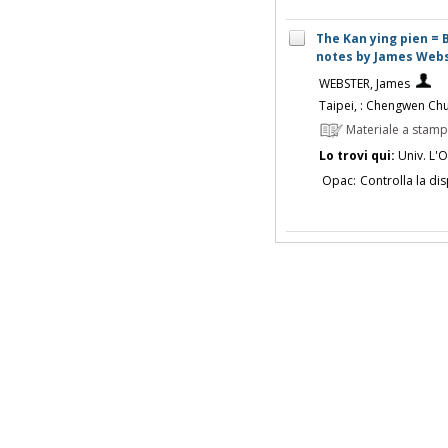
The Kan ying pien = 
notes by James Web
WEBSTER, James
Taipei, : Chengwen Ch
Materiale a stam
Lo trovi qui:
Univ. L'O
Opac:
Controlla la dis