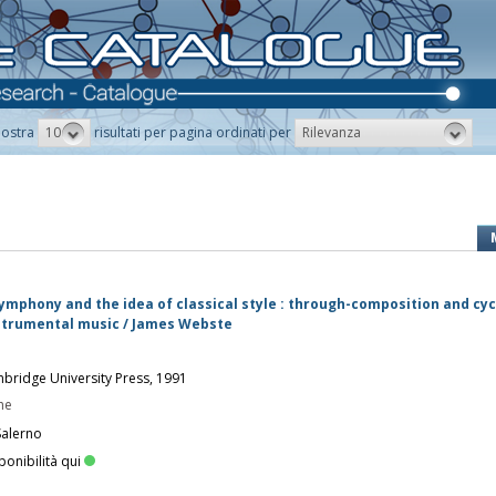
10
Rilevanza
ostra
risultati per pagina ordinati per
ymphony and the idea of classical style : through-composition and cyc
nstrumental music / James Webste
mbridge University Press, 1991
he
Salerno
ponibilità qui