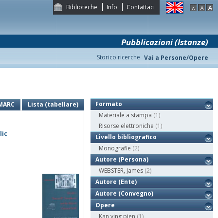
Biblioteche
Info
Contattaci
Pubblicazioni (Istanze)
Storico ricerche
Vai a Persone/Opere
Formato
MARC
Lista (tabellare)
Materiale a stampa
(1)
Risorse elettroniche
(1)
lic
Livello bibliografico
Monografie
(2)
Autore (Persona)
WEBSTER, James
(2)
Autore (Ente)
Autore (Convegno)
Opere
Kan ying pien
(1)