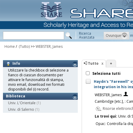
Ricerca
Ovunque
m
Avanzata
Home
/
(Tutto)
>>
WEBSTER, James
Tutto
+
Info
Utilizzare la checkbox di selezione a
Seleziona tutti
fianco di ciascun documento per
attivare le funzionalità di stampa,
Haydn's "Farewell" s
invio email, download nei formati
integration in his i
disponibili del (i) record.
WEBSTER, James
Biblioteca
Cambridge [etc.], : Ca
Univ. L'Orientale
(1)
Risorse elettronic
Univ. di Salerno
(1)
Lo trovi qui:
Univ. di 
Opac:
Controlla la dis