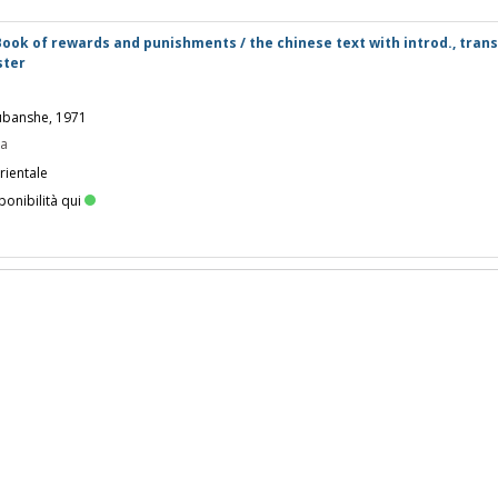
Book of rewards and punishments / the chinese text with introd., trans
ster
ubanshe, 1971
pa
rientale
ponibilità qui