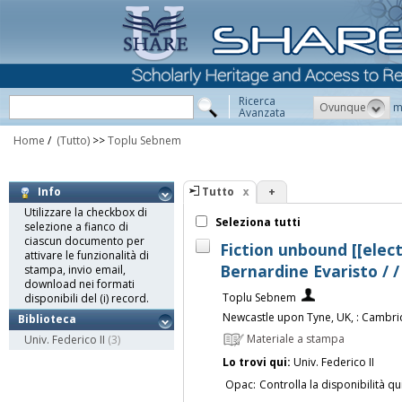
Ricerca
Ovunque
m
Avanzata
Home
/
(Tutto)
>>
Toplu Sebnem
Tutto
+
Info
Utilizzare la checkbox di
Seleziona tutti
selezione a fianco di
ciascun documento per
Fiction unbound [[elect
attivare le funzionalità di
Bernardine Evaristo / 
stampa, invio email,
download nei formati
Toplu Sebnem
disponibili del (i) record.
Newcastle upon Tyne, UK, : Cambri
Biblioteca
Materiale a stampa
Univ. Federico II
(3)
Lo trovi qui:
Univ. Federico II
Opac:
Controlla la disponibilità qu