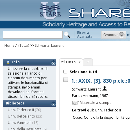
Ricerca
Ovunque
m
Avanzata
Home
/
(Tutto)
>>
Schwartz, Laurent
Tutto
+
Info
Utilizzare la checkbox di
Seleziona tutti
selezione a fianco di
ciascun documento per
1.: XXIX, [3], 830 p.clc.
attivare le funzionalità di
stampa, invio email,
Schwartz, Laurent
download nei formati
Paris : Hermann, 1967-
disponibili del (i) record.
Materiale a stampa
Biblioteca
Univ. Federico II
(70)
Lo trovi qui:
Univ. Federico II
Univ. del Salento
(23)
Opac:
Controlla la disponibilità qu
Univ. Vanvitelli
(18)
Univ. della Basilicata
(8)