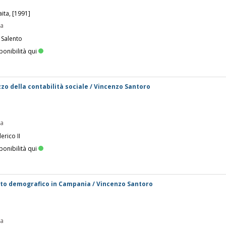
aita, [1991]
pa
 Salento
ponibilità qui
lizzo della contabilità sociale / Vincenzo Santoro
pa
erico II
ponibilità qui
to demografico in Campania / Vincenzo Santoro
pa