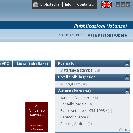
Biblioteche
Info
Contattaci
Pubblicazioni (Istanze)
Storico ricerche
Vai a Persone/Opere
Formato
MARC
Lista (tabellare)
Materiale a stampa
(38)
Livello bibliografico
Monografie
(38)
Autore (Persona)
Santoro, Vincenzo
(38)
Torsello, Sergio
(3)
2. /
Vincenzo
Bello, Antonio <1935-1993>
(1)
Santor...
Benetollo, Tom
(1)
Bianchi, Andrea
(1)
Santoro,
Altro...
Vincenzo