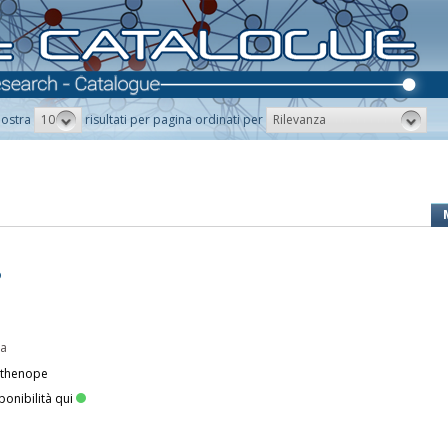
10
Rilevanza
ostra
risultati per pagina ordinati per
o
pa
rthenope
ponibilità qui