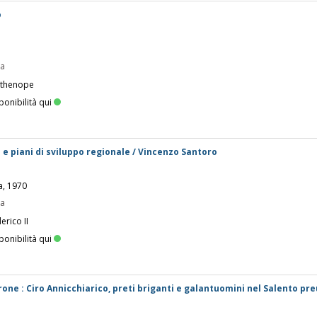
o
pa
rthenope
ponibilità qui
e piani di sviluppo regionale / Vincenzo Santoro
a, 1970
pa
erico II
ponibilità qui
one : Ciro Annicchiarico, preti briganti e galantuomini nel Salento pre