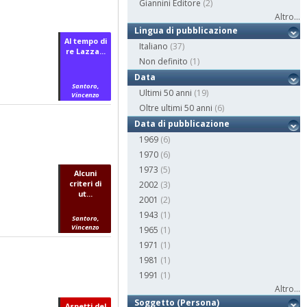
Giannini Editore
(2)
Altro...
Lingua di pubblicazione
Al tempo di
Italiano
(37)
re Lazza...
Non definito
(1)
Data
Santoro,
Ultimi 50 anni
(19)
Vincenzo
Oltre ultimi 50 anni
(6)
Data di pubblicazione
1969
(6)
1970
(6)
1973
(5)
Alcuni
criteri di
2002
(3)
ut...
2001
(2)
1943
(1)
Santoro,
Vincenzo
1965
(1)
1971
(1)
1981
(1)
1991
(1)
Altro...
Soggetto (Persona)
Aspetti del