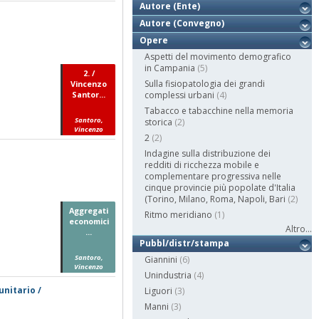
Autore (Ente)
Autore (Convegno)
Opere
Aspetti del movimento demografico
in Campania
(5)
2. /
Sulla fisiopatologia dei grandi
Vincenzo
Santor...
complessi urbani
(4)
Tabacco e tabacchine nella memoria
Santoro,
storica
(2)
Vincenzo
2
(2)
Indagine sulla distribuzione dei
redditi di ricchezza mobile e
complementare progressiva nelle
cinque provincie più popolate d'Italia
(Torino, Milano, Roma, Napoli, Bari
(2)
Aggregati
Ritmo meridiano
(1)
economici
Altro...
...
Pubbl/distr/stampa
Santoro,
Giannini
(6)
Vincenzo
Unindustria
(4)
unitario /
Liguori
(3)
Manni
(3)