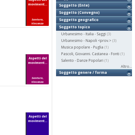
moviment...
Soggetto (Ente)
Soggetto (Convegno)
Soggetto geografico
Santoro,
Vincenzo
Soggetto topico
Urbanesimo - Italia - Saggi
(3)
Urbanesimo - Napoli <prov.>
(3)
Musica popolare - Puglia
(1)
Pascoli, Giovanni. Castanea - Fonti
(1)
Aspetti del
Salento - Danze Popolari
(1)
moviment...
Altro...
Soggetto genere / forma
Santoro,
Vincenzo
Aspetti del
moviment...