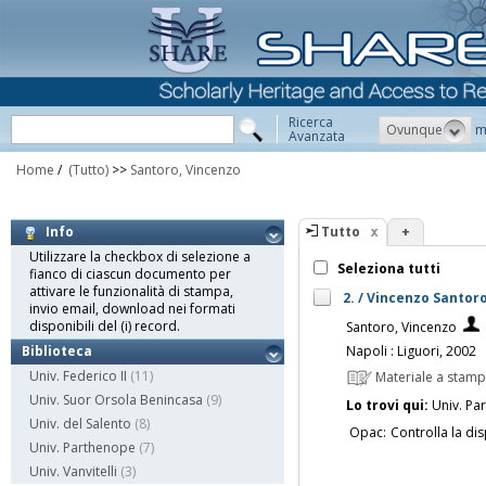
Ricerca
Ovunque
m
Avanzata
Home
/
(Tutto)
>>
Santoro, Vincenzo
Tutto
+
Info
Utilizzare la checkbox di selezione a
Seleziona tutti
fianco di ciascun documento per
attivare le funzionalità di stampa,
2. / Vincenzo Santor
invio email, download nei formati
disponibili del (i) record.
Santoro, Vincenzo
Napoli : Liguori, 2002
Biblioteca
Univ. Federico II
(11)
Materiale a stam
Univ. Suor Orsola Benincasa
(9)
Lo trovi qui:
Univ. Pa
Univ. del Salento
(8)
Opac:
Controlla la dis
Univ. Parthenope
(7)
Univ. Vanvitelli
(3)