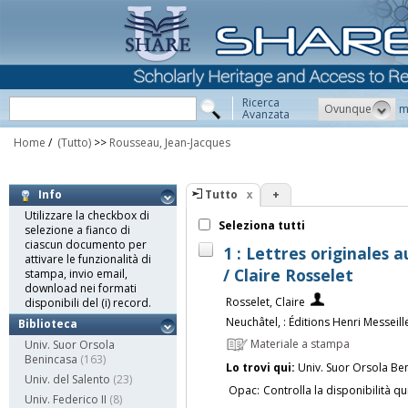
Ricerca
Ovunque
m
Avanzata
Home
/
(Tutto)
>>
Rousseau, Jean-Jacques
Tutto
+
Info
Utilizzare la checkbox di
Seleziona tutti
selezione a fianco di
ciascun documento per
1 : Lettres originales 
attivare le funzionalità di
/ Claire Rosselet
stampa, invio email,
download nei formati
Rosselet, Claire
disponibili del (i) record.
Neuchâtel, : Éditions Henri Messeill
Biblioteca
Materiale a stampa
Univ. Suor Orsola
Benincasa
(163)
Lo trovi qui:
Univ. Suor Orsola Be
Univ. del Salento
(23)
Opac:
Controlla la disponibilità qu
Univ. Federico II
(8)