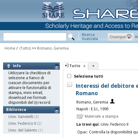
Ricerca
Ovunque
m
Avanzata
Home
/
(Tutto)
>>
Romano, Geremia
Tutto
+
Info
Utilizzare la checkbox di
Seleziona tutti
selezione a fianco di
ciascun documento per
Interessi del debitor
attivare le funzionalità di
Romano
stampa, invio email,
download nei formati
Romano, Geremia
disponibili del (i) record.
Napoli : E.S.I., 1995
Biblioteca
Materiale a stampa
Univ. Vanvitelli
(3)
Univ. Federico II
(2)
Lo trovi qui:
Univ. Federico II
Univ. del Salento
(1)
Opac:
Controlla la disponibilità qu