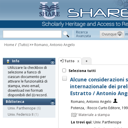
Ricerca
Ovunque
m
Avanzata
Home
/
(Tutto)
>>
Romano, Antonio Angelo
Tutto
+
Info
Utilizzare la checkbox di
Seleziona tutti
selezione a fianco di
ciascun documento per
Alcune considerazioni 
attivare le funzionalità di
internazionale dei prelie
stampa, invio email,
download nei formati
Estratto / Antonio An
disponibili del (i) record.
Romano, Antonio Angelo
Biblioteca
Potenza, : Rocco Curto Editore, 19
Univ. Parthenope
(6)
Univ. Federico II
(1)
Materiale a stampa
Lo trovi qui:
Univ. Parthenope