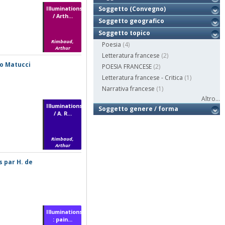
Illuminations
Soggetto (Convegno)
/ Arth...
Soggetto geografico
Soggetto topico
Rimbaud,
Poesia
(4)
Arthur
Letteratura francese
(2)
io Matucci
POESIA FRANCESE
(2)
Letteratura francese - Critica
(1)
Narrativa francese
(1)
Altro...
Illuminations
Soggetto genere / forma
/ A. R...
Rimbaud,
Arthur
s par H. de
Illuminations
: pain...