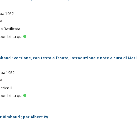
mpa 1952
pa
la Basilicata
ponibilità qui
mbaud ; versione, con testo a fronte, introduzione e note a cura di Mar
ampa 1952
pa
erico II
ponibilità qui
ur Rimbaud ; par Albert Py