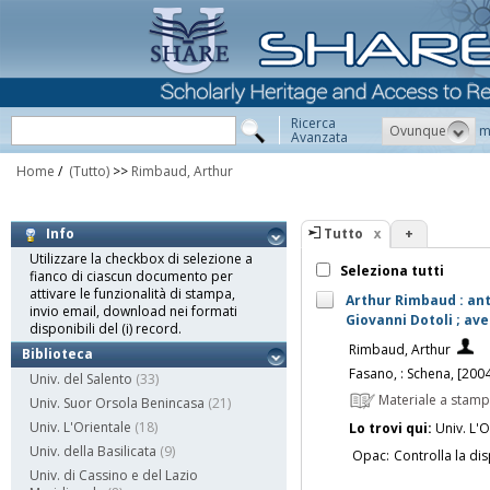
Ricerca
Ovunque
m
Avanzata
Home
/
(Tutto)
>>
Rimbaud, Arthur
Tutto
+
Info
Utilizzare la checkbox di selezione a
Seleziona tutti
fianco di ciascun documento per
attivare le funzionalità di stampa,
Arthur Rimbaud : anth
invio email, download nei formati
Giovanni Dotoli ; av
disponibili del (i) record.
Rimbaud, Arthur
Biblioteca
Fasano, : Schena, [200
Univ. del Salento
(33)
Materiale a stam
Univ. Suor Orsola Benincasa
(21)
Univ. L'Orientale
(18)
Lo trovi qui:
Univ. L'O
Univ. della Basilicata
(9)
Opac:
Controlla la dis
Univ. di Cassino e del Lazio