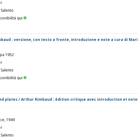
pa
 Salento
ponibilità qui
mbaud ; versione, con testo a fronte, introduzione e note a cura di Mar
mpa 1952
pa
 Salento
ponibilità qui
ed plates / Arthur Rimbaud ; édition critique avec introduction et note
e
nce, 1949
pa
 Salento