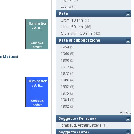
Latino
(1)
Data
Ultimi 10 anni
(1)
Illuminations
Ultimi 50 anni
(46)
/ A. R...
Oltre ultimi 50 anni
(42)
Data di pubblicazione
Rimbaud,
1954
(5)
Arthur
1960
(5)
io Matucci
1990
(5)
1972
(4)
1973
(4)
1986
(4)
Illuminations
/ A. R...
1952
(3)
1975
(3)
1984
(3)
Rimbaud,
Arthur
1992
(3)
Altro...
Soggetto (Persona)
Rimbaud, Arthur Lettere
(1)
Soggetto (Ente)