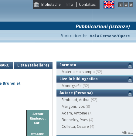
Biblioteche
Info
Contattaci
Pubblicazioni (Istanze)
Storico ricerche
Vai a Persone/Opere
Formato
MARC
Lista (tabellare)
Materiale a stampa
(92)
Livello bibliografico
e Brunel et
Monografie
(92)
Autore (Persona)
Rimbaud, Arthur
(92)
Margoni, Ivos
(8)
Adam, Antoine
(7)
Arthur
Rimbaud :
Bonnefoy, Yves
(4)
ant...
Colletta, Cesare
(4)
Altro...
Rimbaud,