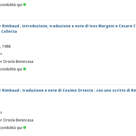
ponibilità qui
ur Rimbaud ; Introduzione, traduzione e note di Ivos Margoni e Cesare Co
 Colletta
e, 1988
pa
or Orsola Benincasa
ponibilità qui
ur Rimbaud ; traduzione e note di Cosimo Ortesta ; con uno scritto di R
pa
or Orsola Benincasa
ponibilità qui