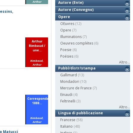
Arthur
Autore (Ente)
Autore (Convegno)
essins,
Opere
OEuvres
(12)
Opere
(7)
Illuminations
(7)
Arthur
Oeuvres complétes
(6)
Rimbaud /
Poesie
(6)
une...
Poésies
(6)
Rimbaud,
Altro...
Arthur
Pubbl/distr/stampa
Gallimard
(13)
Mondadori
(10)
Mercure de France
(7)
Einaudi
(4)
Correspondance,
Feltrinelli
(3)
1888...
Altro...
Lingua di pubblicazione
Rimbaud,
Francese
(58)
Arthur
Italiano
(48)
io Matucci
Inglese
(1)