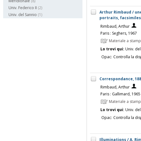
Meridionale
(8)
Univ. Federico II
(2)
Arthur Rimbaud / une
Univ. del Sannio
(1)
portraits, facsimiles
Rimbaud, Arthur
Paris : Seghers, 1967
Materiale a stam
Lo trovi qui:
Univ. del
Opac:
Controlla la dis
Correspondance, 1888
Rimbaud, Arthur
Paris : Gallimard, 1965
Materiale a stam
Lo trovi qui:
Univ. del
Opac:
Controlla la dis
Illuminations / A. Ri