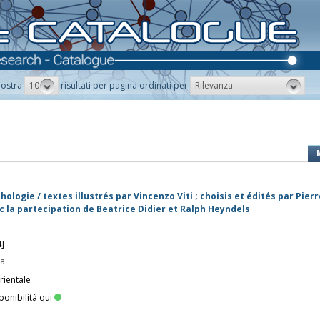
10
Rilevanza
ostra
risultati per pagina ordinati per
ologie / textes illustrés par Vincenzo Viti ; choisis et édités par Pierr
ec la partecipation de Beatrice Didier et Ralph Heyndels
4]
pa
rientale
ponibilità qui