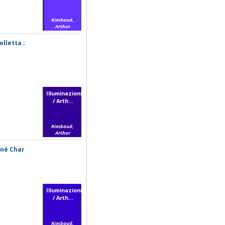
Rimbaud,
Arthur
lletta ;
Illuminazioni
/ Arth...
Rimbaud,
Arthur
ené Char
Illuminazioni
/ Arth...
Rimbaud,