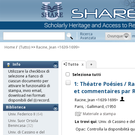
Ricerca
Ovunque
m
Avanzata
Home
/
(Tutto)
>>
Racine, Jean <1639-1699>
Tutto
+
Info
Utilizzare la checkbox di
Seleziona tutti
selezione a fianco di
ciascun documento per
1: Théatre Poésies / Ra
attivare le funzionalità di
et commentaires par 
stampa, invio email,
download nei formati
Racine, Jean <1639-1699>
disponibili del (i) record.
Paris, : Gallimard, c1950
Biblioteca
Materiale a stampa
Univ. Federico II
(64)
Univ. Suor Orsola
Lo trovi qui:
Univ. di Cassino e de
Benincasa
(32)
Opac:
Controlla la disponibilità qu
Univ. di Cassino e del