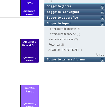
(1)
roy...
Soggetto (Ente)
QUIGNARD,
Soggetto (Convegno)
Pascal
Soggetto geografico
Soggetto topico
Letteratura francese
(5)
Lettertaura francese
(3)
Narrativa francese
(2)
Albucius /
Retorica
(2)
Pascal Qu...
AFORISMI E SENTENZE
(1)
Altro...
QUIGNARD,
Soggetto genere / forma
Pascal
Boutés /
Pasc...
QUIGNARD,
Pascal