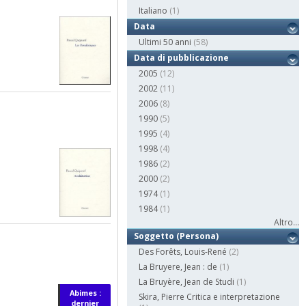
Italiano
(1)
Data
Ultimi 50 anni
(58)
Data di pubblicazione
2005
(12)
2002
(11)
2006
(8)
1990
(5)
1995
(4)
1998
(4)
1986
(2)
2000
(2)
1974
(1)
1984
(1)
Altro...
Soggetto (Persona)
Des Forêts, Louis-René
(2)
La Bruyere, Jean : de
(1)
La Bruyère, Jean de Studi
(1)
Abimes :
Skira, Pierre Critica e interpretazione
dernier