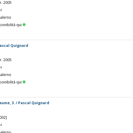
yr. 2005
pa
Salerno
ponibilità qui
 Pascal Quignard
yr. 2005
pa
Salerno
ponibilità qui
aume, 3. / Pascal Quignard
2002]
pa
Salerno