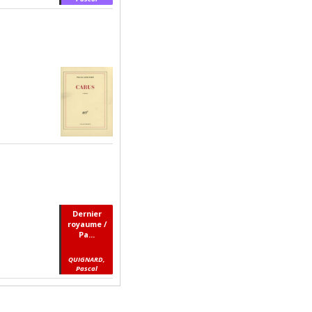
Dernier
royaume /
Pa...
QUIGNARD,
Pascal