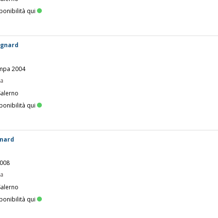
ponibilità qui
ignard
tampa 2004
pa
Salerno
ponibilità qui
gnard
2008
pa
Salerno
ponibilità qui