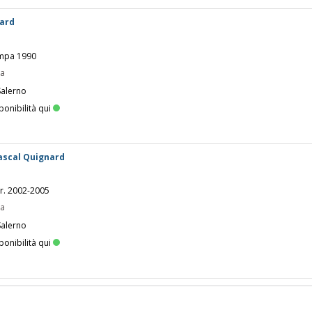
nard
tampa 1990
pa
Salerno
ponibilità qui
ascal Quignard
yr. 2002-2005
pa
Salerno
ponibilità qui