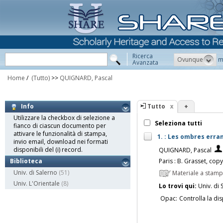
Ricerca
Ovunque
m
Avanzata
Home
/
(Tutto)
>>
QUIGNARD, Pascal
Tutto
+
Info
Utilizzare la checkbox di selezione a
Seleziona tutti
fianco di ciascun documento per
attivare le funzionalità di stampa,
1. : Les ombres erra
invio email, download nei formati
disponibili del (i) record.
QUIGNARD, Pascal
Paris : B. Grasset, cop
Biblioteca
Univ. di Salerno
(51)
Materiale a stam
Univ. L'Orientale
(8)
Lo trovi qui:
Univ. di 
Opac:
Controlla la dis