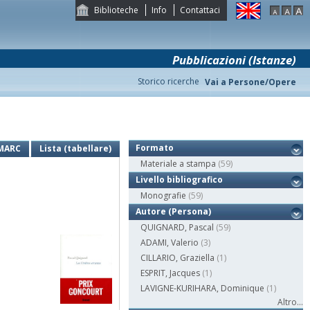
Biblioteche
Info
Contattaci
Pubblicazioni (Istanze)
Storico ricerche
Vai a Persone/Opere
Formato
MARC
Lista (tabellare)
Materiale a stampa
(59)
Livello bibliografico
Monografie
(59)
Autore (Persona)
QUIGNARD, Pascal
(59)
ADAMI, Valerio
(3)
CILLARIO, Graziella
(1)
ESPRIT, Jacques
(1)
LAVIGNE-KURIHARA, Dominique
(1)
Altro...