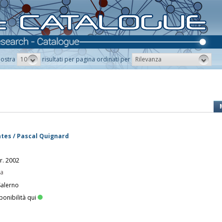
10
Rilevanza
ostra
risultati per pagina ordinati per
ntes / Pascal Quignard
yr. 2002
pa
Salerno
ponibilità qui