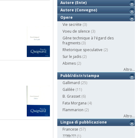
Autore (Ente)
Autore (Convegno)
Opere
Vie secrète
(3)
Voeu de silence
(3)
Gêne technique à l'égard des
fragments
(3)
Rhetorique speculative
(2)
Sur le jadis
(2)
Abimes
(2)
Altro...
Pubbl/distr/stampa
Gallimard
(25)
Galilée
(11)
B. Grasset
(6)
Fata Morgana
(4)
Flammarion
(2)
Altro...
Lingua di pubblicazione
Francese
(57)
???ffr???
(1)