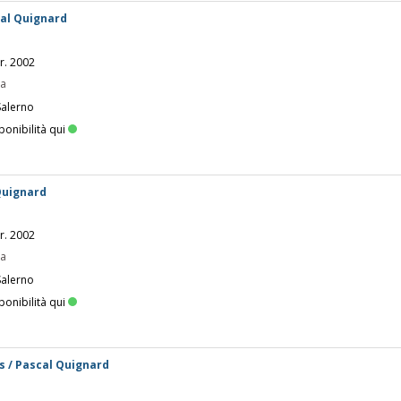
scal Quignard
yr. 2002
pa
Salerno
ponibilità qui
 Quignard
yr. 2002
pa
Salerno
ponibilità qui
es / Pascal Quignard