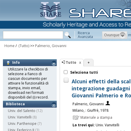
Ricerca
Ovunque
m
Avanzata
Home
/
(Tutto)
>>
Palmerio, Giovanni
Tutto
+
Info
Utilizzare la checkbox di
Seleziona tutti
selezione a fianco di
ciascun documento per
Alcuni effetti della sca
attivare le funzionalità di
integrazione guadagni 
stampa, invio email,
download nei formati
Giovanni Palmerio e Ro
disponibili del (i) record.
Palmerio, Giovanni
Biblioteca
Milano, : Giuffrè, 1978
Univ. del Salento
(12)
Univ. Vanvitelli
(8)
Materiale a stampa
Univ. Parthenope
(7)
Lo trovi qui:
Univ. Vanvitelli
Univ. Federico II
(3)