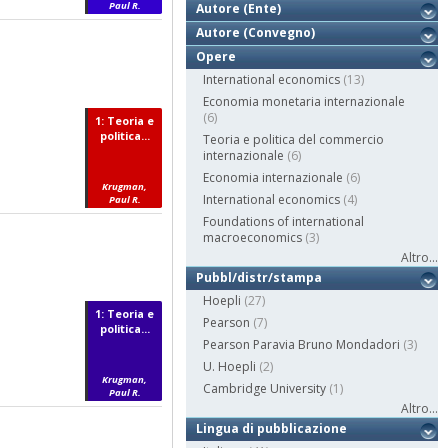
Paul R.
Autore (Ente)
Autore (Convegno)
Opere
International economics
(13)
Economia monetaria internazionale
(6)
1: Teoria e
politica...
Teoria e politica del commercio
internazionale
(6)
Economia internazionale
(6)
Krugman,
International economics
(4)
Paul R.
Foundations of international
macroeconomics
(3)
Altro...
Pubbl/distr/stampa
Hoepli
(27)
1: Teoria e
Pearson
(7)
politica...
Pearson Paravia Bruno Mondadori
(3)
U. Hoepli
(2)
Krugman,
Cambridge University
(1)
Paul R.
Altro...
Lingua di pubblicazione