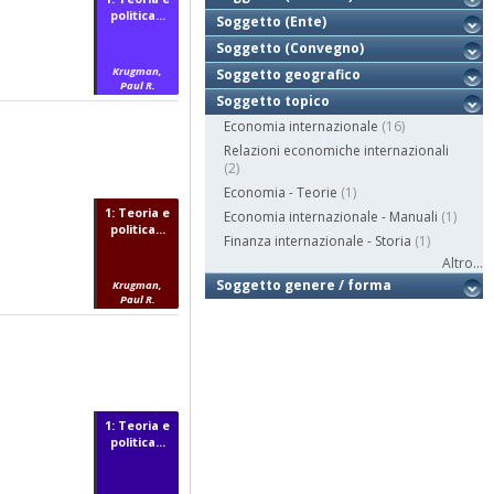
politica...
Soggetto (Ente)
Soggetto (Convegno)
Krugman,
Soggetto geografico
Paul R.
Soggetto topico
Economia internazionale
(16)
Relazioni economiche internazionali
(2)
Economia - Teorie
(1)
1: Teoria e
Economia internazionale - Manuali
(1)
politica...
Finanza internazionale - Storia
(1)
Altro...
Soggetto genere / forma
Krugman,
Paul R.
1: Teoria e
politica...