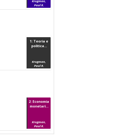
Krugman,
Paul R.
1: Teoria e
politica...
Krugman,
Paul R.
2: Economia
monetari...
Krugman,
Paul R.