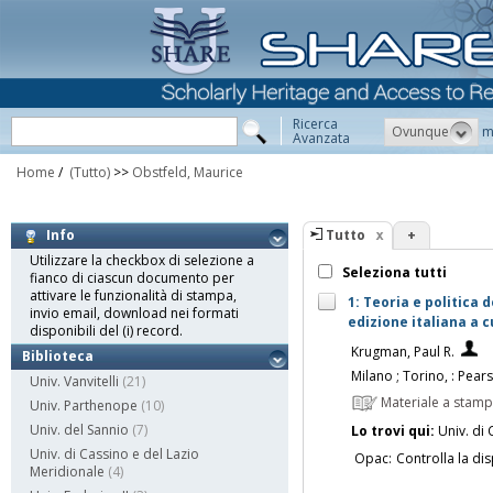
Ricerca
Ovunque
m
Avanzata
Home
/
(Tutto)
>>
Obstfeld, Maurice
Tutto
+
Info
Utilizzare la checkbox di selezione a
Seleziona tutti
fianco di ciascun documento per
attivare le funzionalità di stampa,
1: Teoria e politica 
invio email, download nei formati
edizione italiana a c
disponibili del (i) record.
Krugman, Paul R.
Biblioteca
Milano ; Torino, : Pear
Univ. Vanvitelli
(21)
Materiale a stam
Univ. Parthenope
(10)
Univ. del Sannio
(7)
Lo trovi qui:
Univ. di 
Univ. di Cassino e del Lazio
Opac:
Controlla la dis
Meridionale
(4)