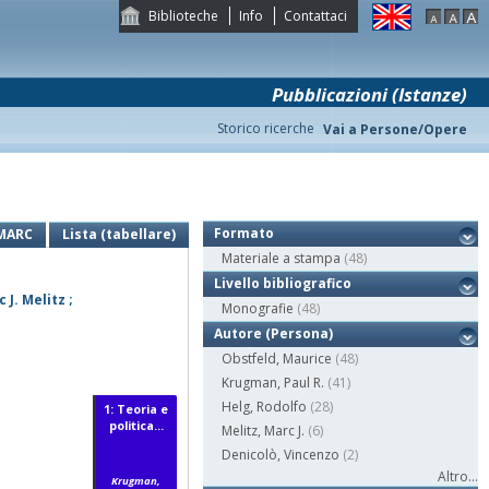
Biblioteche
Info
Contattaci
Pubblicazioni (Istanze)
Storico ricerche
Vai a Persone/Opere
Formato
MARC
Lista (tabellare)
Materiale a stampa
(48)
Livello bibliografico
J. Melitz ;
Monografie
(48)
Autore (Persona)
Obstfeld, Maurice
(48)
Krugman, Paul R.
(41)
Helg, Rodolfo
(28)
1: Teoria e
politica...
Melitz, Marc J.
(6)
Denicolò, Vincenzo
(2)
Altro...
Krugman,