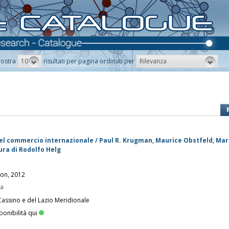
10
Rilevanza
ostra
risultati per pagina ordinati per
del commercio internazionale / Paul R. Krugman, Maurice Obstfeld, Marc 
ura di Rodolfo Helg
son, 2012
pa
Cassino e del Lazio Meridionale
ponibilità qui