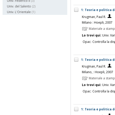
Univ. Federico II
(3)
Univ. del Salento
(2)
1: Teoria e politica
Univ. L'Orientale
(1)
Krugman, Paul R.
Milano : Hoepli, 2007
Materiale a stam
Lo trovi qui:
Univ. Vanv
Opac:
Controlla la dis
1: Teoria e politica
Krugman, Paul R.
Milano, : Hoepli, 2007
Materiale a stam
Lo trovi qui:
Univ. Vanv
Opac:
Controlla la dis
1: Teoria e politica