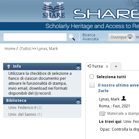
Ricerca
Ovunque
m
Avanzata
Home
/
(Tutto)
>>
Lynas, Mark
Tutto
+
Info
Utilizzare la checkbox di selezione a
Seleziona tutti
fianco di ciascun documento per
attivare le funzionalità di stampa,
Il nostro ultimo avv
invio email, download nei formati
Zurlo
disponibili del (i) record.
Lynas, Mark
Biblioteca
Roma, : Fazi, 2021
Univ. Federico II
(2)
Materiale a stam
Univ. del Sannio
(1)
Lo trovi qui:
Univ. Fed
Opac:
Controlla la dis