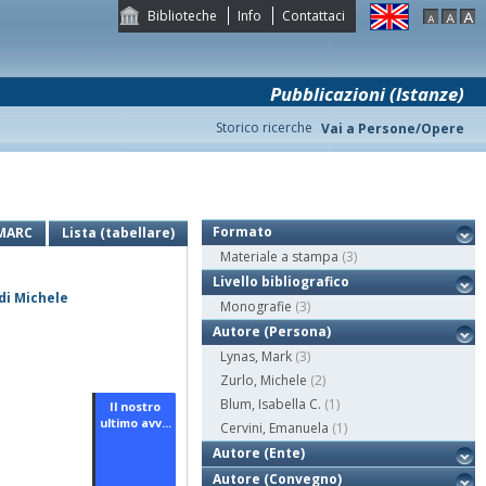
Biblioteche
Info
Contattaci
Pubblicazioni (Istanze)
Storico ricerche
Vai a Persone/Opere
Formato
MARC
Lista (tabellare)
Materiale a stampa
(3)
Livello bibliografico
di Michele
Monografie
(3)
Autore (Persona)
Lynas, Mark
(3)
Zurlo, Michele
(2)
Blum, Isabella C.
(1)
Il nostro
ultimo avv...
Cervini, Emanuela
(1)
Autore (Ente)
Autore (Convegno)