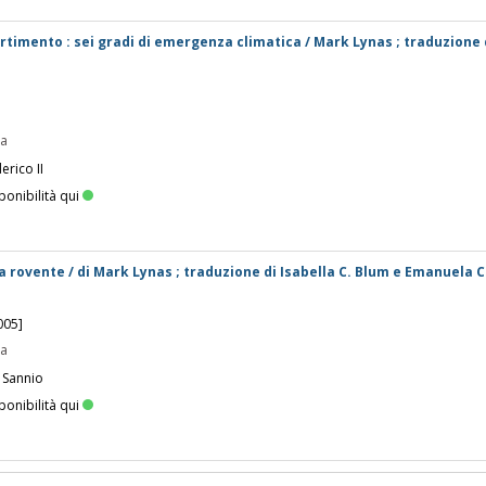
ertimento : sei gradi di emergenza climatica / Mark Lynas ; traduzione 
pa
erico II
ponibilità qui
a rovente / di Mark Lynas ; traduzione di Isabella C. Blum e Emanuela C
005]
pa
 Sannio
ponibilità qui