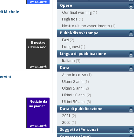
Lynas, Mark
Opere
di Michele
Our final warning
(1)
High tide
(1)
Nostro ultimo avvertimento
(1)
Pubbl/distr/stampa
Fazi
(2)
Il nostro
Longanesi
(1)
ultimo avv...
Lingua di pubblicazione
Italiano
(3)
Lynas, Mark
Data
Anno in corso
(1)
ervini
Ultimi 2 anni
(1)
Ultimi 5 anni
(2)
Ultimi 10 anni
(2)
Notizie da
Ultimi 50 anni
(3)
un pianet...
Data di pubblicazione
2021
(2)
2005
(1)
Lynas, Mark
Soggetto (Persona)
Soggetto (Ente)