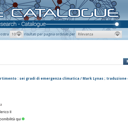
10
Rilevanza
ostra
risultati per pagina ordinati per
ertimento : sei gradi di emergenza climatica / Mark Lynas ; traduzione 
pa
erico II
ponibilità qui