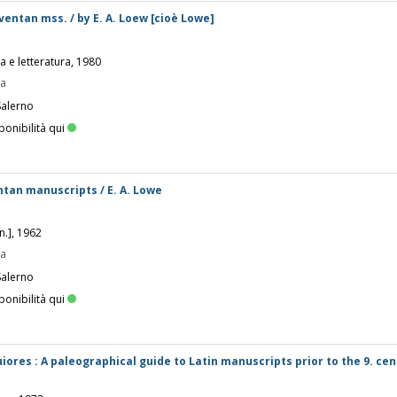
eventan mss. / by E. A. Loew [cioè Lowe]
ia e letteratura, 1980
pa
Salerno
ponibilità qui
ntan manuscripts / E. A. Lowe
.n.], 1962
pa
Salerno
ponibilità qui
iores : A paleographical guide to Latin manuscripts prior to the 9. cen