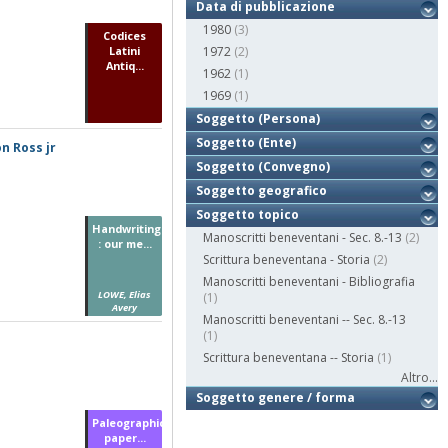
Data di pubblicazione
1980
(3)
Codices
Latini
1972
(2)
Antiq...
1962
(1)
1969
(1)
Soggetto (Persona)
Soggetto (Ente)
n Ross jr
Soggetto (Convegno)
Soggetto geografico
Soggetto topico
Handwriting
Manoscritti beneventani - Sec. 8.-13
(2)
: our me...
Scrittura beneventana - Storia
(2)
Manoscritti beneventani - Bibliografia
LOWE, Elias
(1)
Avery
Manoscritti beneventani -- Sec. 8.-13
(1)
Scrittura beneventana -- Storia
(1)
Altro...
Soggetto genere / forma
Paleographical
paper...