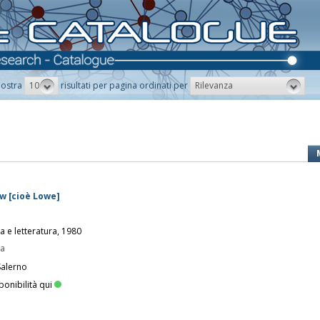
10
Rilevanza
ostra
risultati per pagina ordinati per
oew [cioè Lowe]
ia e letteratura, 1980
pa
Salerno
ponibilità qui