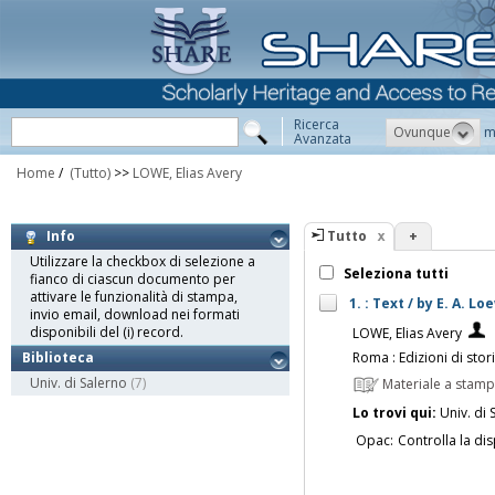
Ricerca
Ovunque
m
Avanzata
Home
/
(Tutto)
>>
LOWE, Elias Avery
Tutto
+
Info
Utilizzare la checkbox di selezione a
Seleziona tutti
fianco di ciascun documento per
attivare le funzionalità di stampa,
1. : Text / by E. A. L
invio email, download nei formati
disponibili del (i) record.
LOWE, Elias Avery
Roma : Edizioni di stor
Biblioteca
Univ. di Salerno
(7)
Materiale a stam
Lo trovi qui:
Univ. di 
Opac:
Controlla la dis