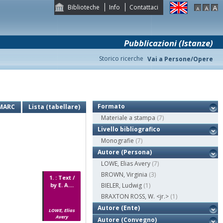
Biblioteche
Info
Contattaci
Pubblicazioni (Istanze)
Storico ricerche
Vai a Persone/Opere
Formato
MARC
Lista (tabellare)
Materiale a stampa
(7)
Livello bibliografico
Monografie
(7)
Autore (Persona)
LOWE, Elias Avery
(7)
BROWN, Virginia
(3)
1. : Text /
by E. A....
BIELER, Ludwig
(1)
BRAXTON ROSS, W. <jr.>
(1)
Autore (Ente)
LOWE, Elias
Avery
Autore (Convegno)