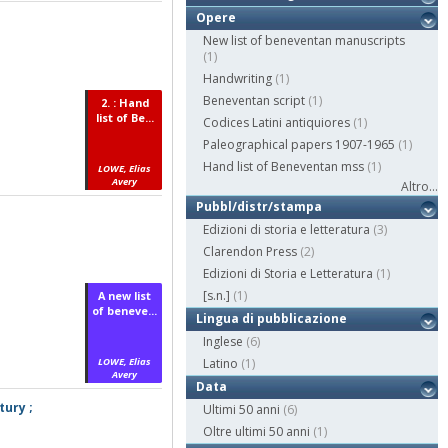
Opere
New list of beneventan manuscripts
(1)
Handwriting
(1)
Beneventan script
(1)
2. : Hand
list of Be...
Codices Latini antiquiores
(1)
Paleographical papers 1907-1965
(1)
Hand list of Beneventan mss
(1)
LOWE, Elias
Avery
Altro...
Pubbl/distr/stampa
Edizioni di storia e letteratura
(3)
Clarendon Press
(2)
Edizioni di Storia e Letteratura
(1)
[s.n.]
(1)
A new list
of beneve...
Lingua di pubblicazione
Inglese
(6)
LOWE, Elias
Latino
(1)
Avery
Data
tury ;
Ultimi 50 anni
(6)
Oltre ultimi 50 anni
(1)