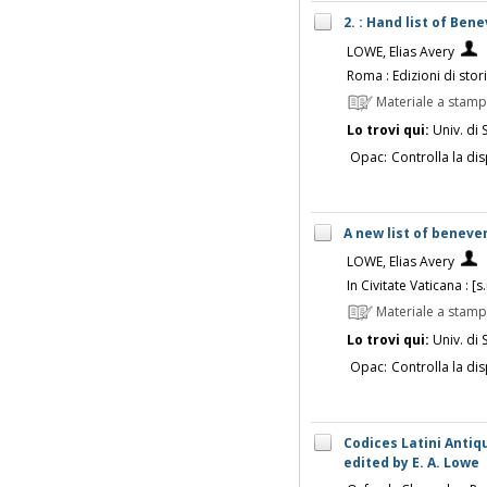
2. : Hand list of Ben
LOWE, Elias Avery
Roma : Edizioni di stor
Materiale a stam
Lo trovi qui:
Univ. di 
Opac:
Controlla la dis
A new list of beneve
LOWE, Elias Avery
In Civitate Vaticana : [s
Materiale a stam
Lo trovi qui:
Univ. di 
Opac:
Controlla la dis
Codices Latini Antiqu
edited by E. A. Lowe