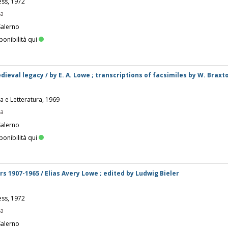
ess, 1972
pa
Salerno
ponibilità qui
ieval legacy / by E. A. Lowe ; transcriptions of facsimiles by W. Braxto
ia e Letteratura, 1969
pa
Salerno
ponibilità qui
s 1907-1965 / Elias Avery Lowe ; edited by Ludwig Bieler
ess, 1972
pa
Salerno