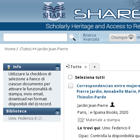
Ricerca
Ovunque
m
Avanzata
Home
/
(Tutto)
>>
Jardin Jean-Pierre
Tutto
+
Info
Utilizzare la checkbox di
Seleziona tutti
selezione a fianco di
ciascun documento per
Correspondencias entre mujeres
attivare le funzionalità di
Pierre Jardin, Annabelle Marin, 
stampa, invio email,
Thieulin-Pardo
download nei formati
disponibili del (i) record.
Jardin Jean-Pierre
Biblioteca
Paris, : e-Spania Books, 2020
Univ. Federico II
(2)
Materiale a stampa
Lo trovi qui:
Univ. Federico II
Opac:
Controlla la disponibilità qu