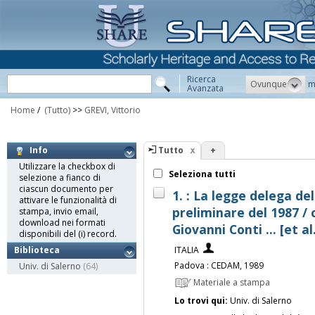
Ricerca
Ovunque
m
Avanzata
Home
/
(Tutto)
>>
GREVI, Vittorio
Tutto
+
Info
Utilizzare la checkbox di
Seleziona tutti
selezione a fianco di
ciascun documento per
1. : La legge delega de
attivare le funzionalità di
preliminare del 1987 / 
stampa, invio email,
download nei formati
Giovanni Conti ... [et al
disponibili del (i) record.
ITALIA
Biblioteca
Padova : CEDAM, 1989
Univ. di Salerno
(64)
Materiale a stampa
Lo trovi qui:
Univ. di Salerno