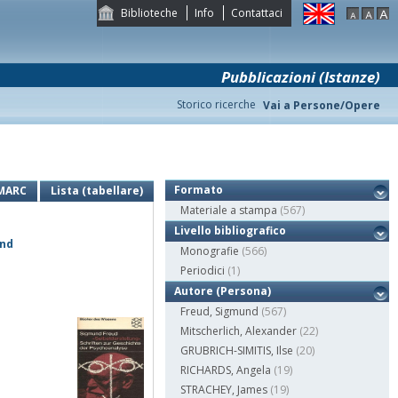
Biblioteche
Info
Contattaci
Pubblicazioni (Istanze)
Storico ricerche
Vai a Persone/Opere
Formato
MARC
Lista (tabellare)
Materiale a stampa
(567)
Livello bibliografico
und
Monografie
(566)
Periodici
(1)
Autore (Persona)
Freud, Sigmund
(567)
Mitscherlich, Alexander
(22)
GRUBRICH-SIMITIS, Ilse
(20)
RICHARDS, Angela
(19)
STRACHEY, James
(19)