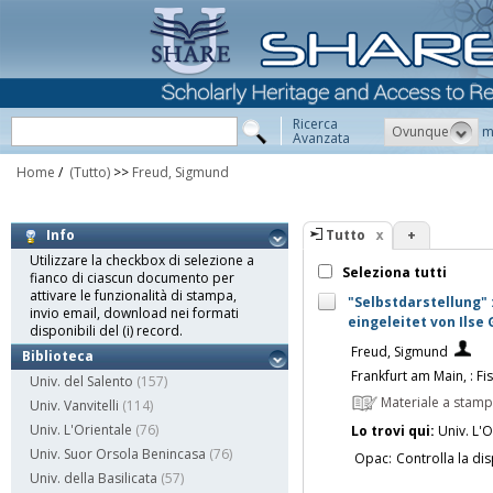
Ricerca
Ovunque
m
Avanzata
Home
/
(Tutto)
>>
Freud, Sigmund
Tutto
+
Info
Utilizzare la checkbox di selezione a
Seleziona tutti
fianco di ciascun documento per
attivare le funzionalità di stampa,
"Selbstdarstellung" 
invio email, download nei formati
eingeleitet von Ilse 
disponibili del (i) record.
Freud, Sigmund
Biblioteca
Frankfurt am Main, : Fi
Univ. del Salento
(157)
Materiale a stam
Univ. Vanvitelli
(114)
Univ. L'Orientale
(76)
Lo trovi qui:
Univ. L'O
Univ. Suor Orsola Benincasa
(76)
Opac:
Controlla la dis
Univ. della Basilicata
(57)