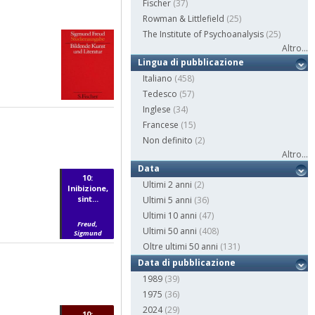
Fischer
(37)
Rowman & Littlefield
(25)
The Institute of Psychoanalysis
(25)
Altro...
Lingua di pubblicazione
Italiano
(458)
Tedesco
(57)
Inglese
(34)
Francese
(15)
Non definito
(2)
Altro...
Data
10:
Ultimi 2 anni
(2)
Inibizione,
sint...
Ultimi 5 anni
(36)
Ultimi 10 anni
(47)
Freud,
Ultimi 50 anni
(408)
Sigmund
Oltre ultimi 50 anni
(131)
Data di pubblicazione
1989
(39)
1975
(36)
2024
(29)
10: