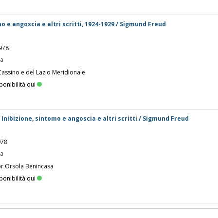
mo e angoscia e altri scritti, 1924-1929 / Sigmund Freud
1978
pa
Cassino e del Lazio Meridionale
ponibilità qui
 Inibizione, sintomo e angoscia e altri scritti / Sigmund Freud
978
pa
or Orsola Benincasa
ponibilità qui