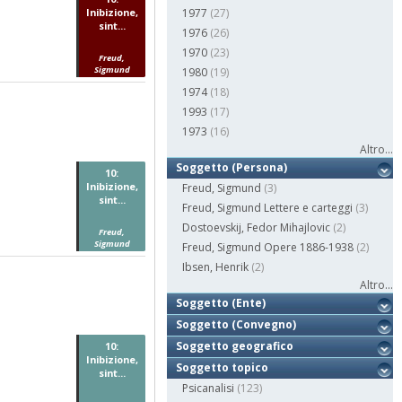
Inibizione,
1977
(27)
sint...
1976
(26)
1970
(23)
Freud,
Sigmund
1980
(19)
1974
(18)
1993
(17)
1973
(16)
Altro...
Soggetto (Persona)
10:
Inibizione,
Freud, Sigmund
(3)
sint...
Freud, Sigmund Lettere e carteggi
(3)
Dostoevskij, Fedor Mihajlovic
(2)
Freud,
Sigmund
Freud, Sigmund Opere 1886-1938
(2)
Ibsen, Henrik
(2)
Altro...
Soggetto (Ente)
Soggetto (Convegno)
Soggetto geografico
10:
Inibizione,
Soggetto topico
sint...
Psicanalisi
(123)