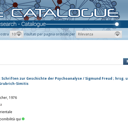
10
Rilevanza
ostra
risultati per pagina ordinati per
: Schriften zur Geschichte der Psychoanalyse / Sigmund Freud ; hrsg. 
Grubrich-Simitis
scher, 1976
pa
rientale
ponibilità qui