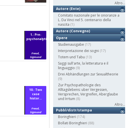
Altro...
Autore (Ente)
Comitato nazionale per le onoranze a
L. Da Vinci nel 5. centenario della
nascita
(1)
Autore (Convegno)
1.: Pre-
Opere
psychonalyti...
Studienausgabe
(17)
Interpretazione dei sogni
(17)
Freud,
Totem und Tabu
(13)
Sigmund
Saggi sull'arte, la letteratura e il
linguaggio
(9)
Drei Abhändlungen zur Sexualtheorie
(9)
Zur Psychopathologie des
Alltagslebens: uber Vergessen,
10.: Two
case
Versprechen, Vergreifen, Aberglaube
histor...
und Irrtum
(8)
Altro...
Freud,
Pubbl/distr/stampa
Sigmund
Boringhieri
(174)
Bollati Boringhieri
(88)