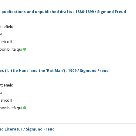
c publications and unpublished drafts : 1886-1899 / Sigmund Freud
tlefield
pa
erico II
ponibilità qui
es ('Little Hans' and the 'Rat Man') : 1909 / Sigmund Freud
tlefield
pa
erico II
ponibilità qui
nd Literatur / Sigmund Freud