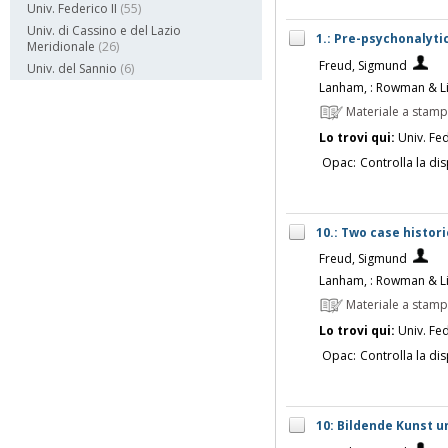
Univ. Federico II
(55)
Univ. di Cassino e del Lazio
1.: Pre-psychonalyti
Meridionale
(26)
Freud, Sigmund
Univ. del Sannio
(6)
Lanham, : Rowman & Lit
Materiale a stam
Lo trovi qui:
Univ. Fed
Opac:
Controlla la dis
10.: Two case histori
Freud, Sigmund
Lanham, : Rowman & Lit
Materiale a stam
Lo trovi qui:
Univ. Fed
Opac:
Controlla la dis
10: Bildende Kunst u