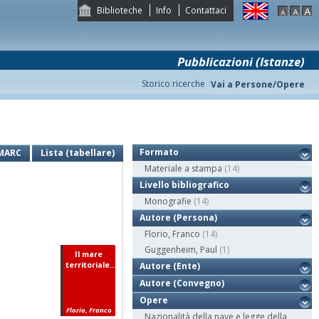
Biblioteche
Info
Contattaci
Pubblicazioni (Istanze)
Storico ricerche
Vai a Persone/Opere
Formato
MARC
Lista (tabellare)
Materiale a stampa
(14)
Livello bibliografico
Monografie
(14)
Autore (Persona)
Florio, Franco
(14)
Guggenheim, Paul
(1)
Il mare
territoriale...
Autore (Ente)
Autore (Convegno)
Opere
Florio, Franco
Nazionalità della nave e legge della