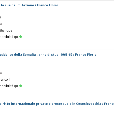
e la sua delimitazione / Franco Florio
7
pa
rthenope
ponibilità qui
o pubblico della Somalia : anno di studi 1961-62 / Franco Florio
pa
erico II
ponibilità qui
 diritto internazionale privato e processuale in Cecoslovacchia / Franc