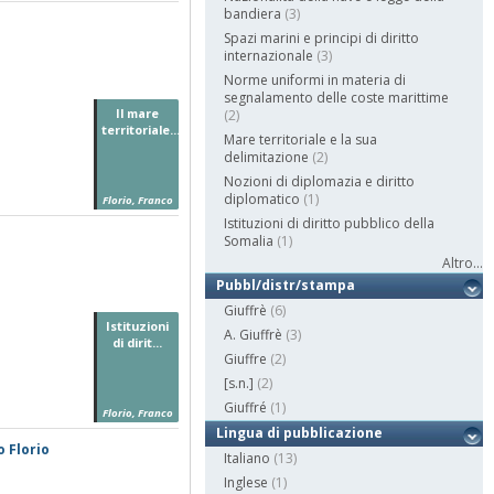
bandiera
(3)
Spazi marini e principi di diritto
internazionale
(3)
Norme uniformi in materia di
segnalamento delle coste marittime
Il mare
(2)
territoriale...
Mare territoriale e la sua
delimitazione
(2)
Nozioni di diplomazia e diritto
diplomatico
(1)
Florio, Franco
Istituzioni di diritto pubblico della
Somalia
(1)
Altro...
Pubbl/distr/stampa
Giuffrè
(6)
Istituzioni
A. Giuffrè
(3)
di dirit...
Giuffre
(2)
[s.n.]
(2)
Giuffré
(1)
Florio, Franco
Lingua di pubblicazione
o Florio
Italiano
(13)
Inglese
(1)