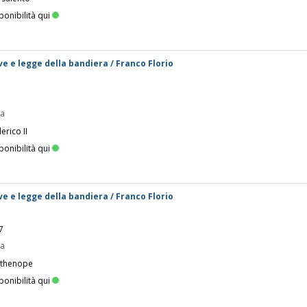
ponibilità qui
ve e legge della bandiera / Franco Florio
pa
erico II
ponibilità qui
ve e legge della bandiera / Franco Florio
7
pa
rthenope
ponibilità qui