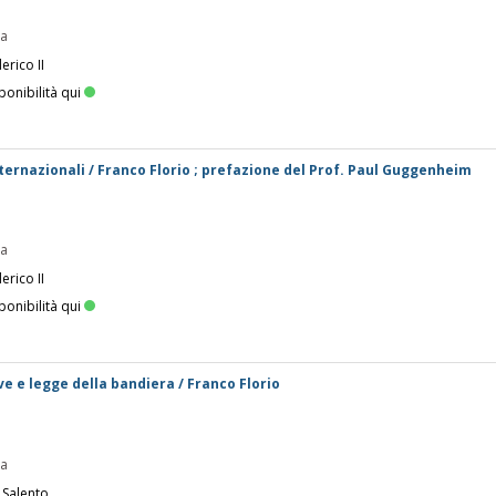
pa
erico II
ponibilità qui
ternazionali / Franco Florio ; prefazione del Prof. Paul Guggenheim
pa
erico II
ponibilità qui
ve e legge della bandiera / Franco Florio
pa
 Salento