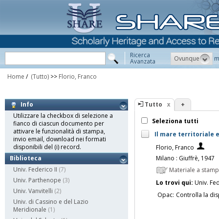
Ricerca
Ovunque
m
Avanzata
Home
/
(Tutto)
>>
Florio, Franco
Tutto
+
Info
Utilizzare la checkbox di selezione a
Seleziona tutti
fianco di ciascun documento per
attivare le funzionalità di stampa,
Il mare territoriale
invio email, download nei formati
disponibili del (i) record.
Florio, Franco
Milano : Giuffrè, 1947
Biblioteca
Univ. Federico II
(7)
Materiale a stam
Univ. Parthenope
(3)
Lo trovi qui:
Univ. Fed
Univ. Vanvitelli
(2)
Opac:
Controlla la dis
Univ. di Cassino e del Lazio
Meridionale
(1)