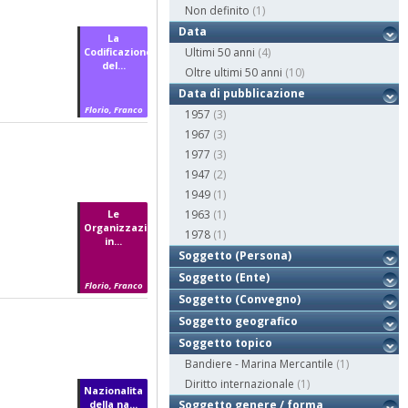
Non definito
(1)
Data
La
Codificazione
Ultimi 50 anni
(4)
del...
Oltre ultimi 50 anni
(10)
Data di pubblicazione
Florio, Franco
1957
(3)
1967
(3)
1977
(3)
1947
(2)
1949
(1)
Le
1963
(1)
Organizzazioni
1978
(1)
in...
Soggetto (Persona)
Soggetto (Ente)
Florio, Franco
Soggetto (Convegno)
Soggetto geografico
Soggetto topico
Bandiere - Marina Mercantile
(1)
Diritto internazionale
(1)
Nazionalita
della na...
Soggetto genere / forma