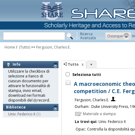
Ricerca
Ovunque
m
Avanzata
Home
/
(Tutto)
>>
Ferguson, Charles E.
Tutto
+
Info
Utilizzare la checkbox di
Seleziona tutti
selezione a fianco di
ciascun documento per
A macroeconomic theo
attivare le funzionalità di
competition / C.E. Fer
stampa, invio email,
download nei formati
Ferguson, Charles E.
disponibili del (i) record.
Durham : Duke University Press, 19
Biblioteca
Materiale a stampa
Univ. Federico II
(5)
Lo trovi qui:
Univ. Federico II
Opac:
Controlla la disponibilità qu