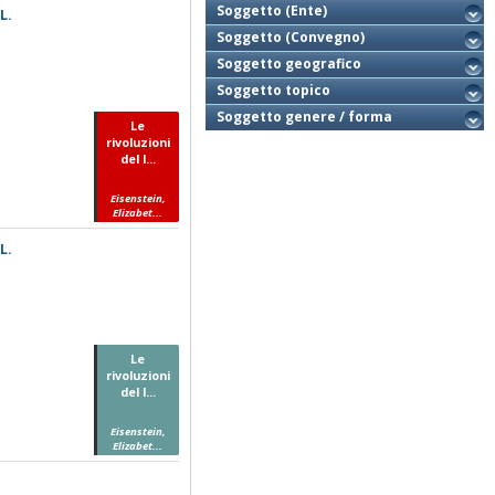
Soggetto (Ente)
L.
Soggetto (Convegno)
Soggetto geografico
Soggetto topico
Soggetto genere / forma
Le
rivoluzioni
del l...
Eisenstein,
Elizabet...
L.
Le
rivoluzioni
del l...
Eisenstein,
Elizabet...