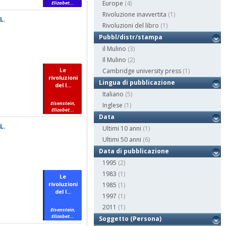
Europe
(4)
Elizabet...
Rivoluzione inavvertita
(1)
L.
Rivoluzioni del libro
(1)
Pubbl/distr/stampa
il Mulino
(3)
Il Mulino
(2)
Le
Cambridge university press
(1)
rivoluzioni
Lingua di pubblicazione
del l...
Italiano
(5)
Eisenstein,
Inglese
(1)
Elizabet...
Data
L.
Ultimi 10 anni
(1)
Ultimi 50 anni
(6)
Data di pubblicazione
1995
(2)
1983
(1)
Le
rivoluzioni
1985
(1)
del l...
1997
(1)
2011
(1)
Eisenstein,
Elizabet...
Soggetto (Persona)