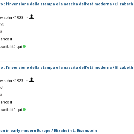
bro : l'invenzione della stampa e la nascita dell'età moderna / Elizabeth 
Lewisohn <1923- >
995
pa
erico II
ponibilità qui
bro : l'invenzione della stampa e la nascita dell'età moderna / Elizabeth 
Lewisohn <1923- >
83
pa
erico II
ponibilità qui
ion in early modern Europe / Elizabeth L. Eisenstein