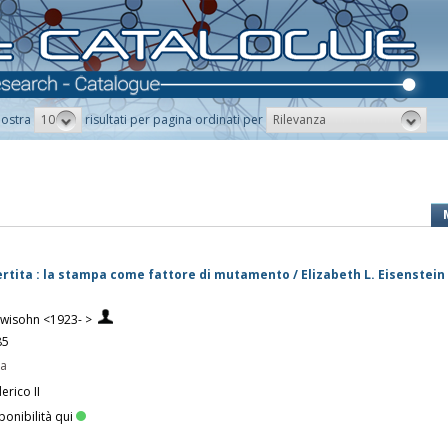
10
Rilevanza
ostra
risultati per pagina ordinati per
ertita : la stampa come fattore di mutamento / Elizabeth L. Eisenstein 
Lewisohn <1923- >
85
pa
erico II
ponibilità qui