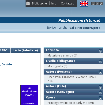
Biblioteche
Info
Contattaci
Pubblicazioni (Istanze)
Storico ricerche
Vai a Persone/Opere
Formato
MARC
Lista (tabellare)
Materiale a stampa
(6)
Livello bibliografico
; Davide
Monografie
(6)
Autore (Persona)
Eisenstein, Elizabeth Lewisohn <1923-
>
(6)
Autore (Ente)
La
rivoluzione
Autore (Convegno)
inavv...
Opere
Printing revolution in early modern
Eisenstein,