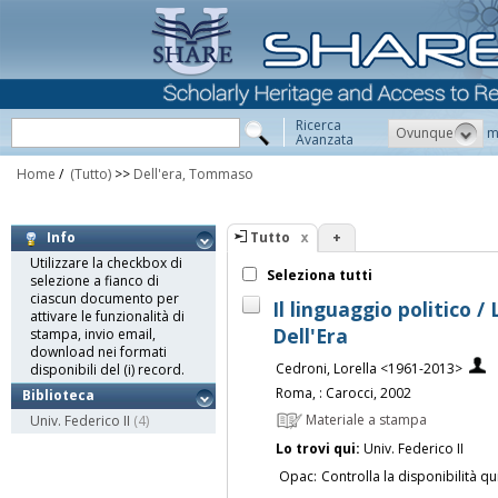
Ricerca
Ovunque
m
Avanzata
Home
/
(Tutto)
>>
Dell'era, Tommaso
Tutto
+
Info
Utilizzare la checkbox di
Seleziona tutti
selezione a fianco di
ciascun documento per
Il linguaggio politico 
attivare le funzionalità di
Dell'Era
stampa, invio email,
download nei formati
Cedroni, Lorella <1961-2013>
disponibili del (i) record.
Roma, : Carocci, 2002
Biblioteca
Materiale a stampa
Univ. Federico II
(4)
Lo trovi qui:
Univ. Federico II
Opac:
Controlla la disponibilità qu