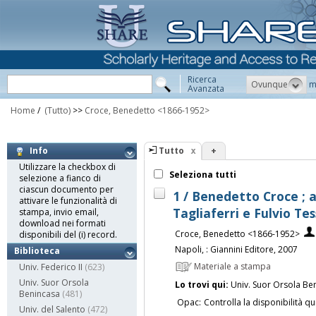
Ricerca
Ovunque
m
Avanzata
Home
/
(Tutto)
>>
Croce, Benedetto <1866-1952>
Tutto
+
Info
Utilizzare la checkbox di
Seleziona tutti
selezione a fianco di
ciascun documento per
1 / Benedetto Croce ; 
attivare le funzionalità di
Tagliaferri e Fulvio Te
stampa, invio email,
download nei formati
Croce, Benedetto <1866-1952>
disponibili del (i) record.
Napoli, : Giannini Editore, 2007
Biblioteca
Materiale a stampa
Univ. Federico II
(623)
Univ. Suor Orsola
Lo trovi qui:
Univ. Suor Orsola Be
Benincasa
(481)
Opac:
Controlla la disponibilità qu
Univ. del Salento
(472)