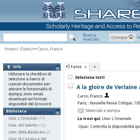
Ricerca
Ovunque
m
Avanzata
Home
/
(Tutto)
>>
Carco, Francis
Tutto
+
Info
Utilizzare la checkbox di
Seleziona tutti
selezione a fianco di
ciascun documento per
A la gloire de Verlaine 
attivare le funzionalità di
stampa, invio email,
Carco, Francis
download nei formati
Paris, : Nouvelle Revue Critique, 19
disponibili del (i) record.
Materiale a stampa
Biblioteca
Univ. L'Orientale
(17)
Lo trovi qui:
Univ. L'Orientale
Univ. del Salento
(12)
Opac:
Controlla la disponibilità qu
Univ. della Basilicata
(2)
Univ. di Cassino e del