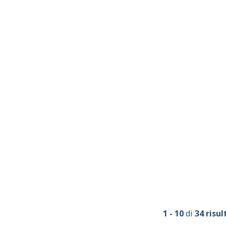
1 - 10
di
34 risul