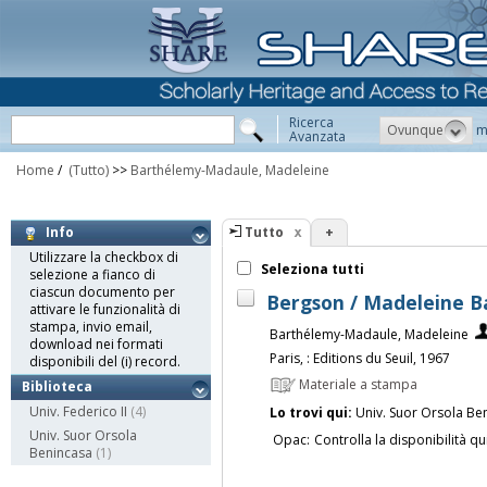
Ricerca
Ovunque
m
Avanzata
Home
/
(Tutto)
>>
Barthélemy-Madaule, Madeleine
Tutto
+
Info
Utilizzare la checkbox di
Seleziona tutti
selezione a fianco di
ciascun documento per
Bergson / Madeleine 
attivare le funzionalità di
stampa, invio email,
Barthélemy-Madaule, Madeleine
download nei formati
Paris, : Editions du Seuil, 1967
disponibili del (i) record.
Materiale a stampa
Biblioteca
Univ. Federico II
(4)
Lo trovi qui:
Univ. Suor Orsola Be
Univ. Suor Orsola
Opac:
Controlla la disponibilità qu
Benincasa
(1)