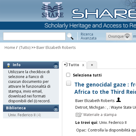
Ricerca
Ovunque
m
Avanzata
Home
/
(Tutto)
>>
Baer Elizabeth Roberts
Tutto
+
Info
Utilizzare la checkbox di
Seleziona tutti
selezione a fianco di
ciascun documento per
The genocidal gaze : 
attivare le funzionalità di
Africa to the Third Rei
stampa, invio email,
download nei formati
Baer Elizabeth Roberts
disponibili del (i) record.
Detroit, Michigan : , : Wayne State Ui
Biblioteca
Materiale a stampa
Univ. Federico II
(4)
Lo trovi qui:
Univ. Federico II
Opac:
Controlla la disponibilità qu