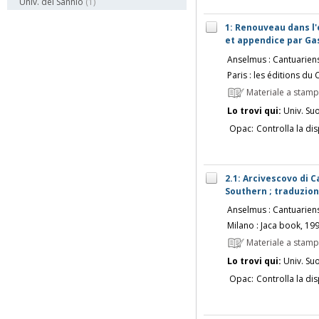
Univ. del Sannio
(1)
1: Renouveau dans l'
et appendice par Ga
Anselmus : Cantuarien
Paris : les éditions du
Materiale a stam
Lo trovi qui:
Univ. Su
Opac:
Controlla la dis
2.1: Arcivescovo di C
Southern ; traduzion
Anselmus : Cantuarien
Milano : Jaca book, 19
Materiale a stam
Lo trovi qui:
Univ. Su
Opac:
Controlla la dis