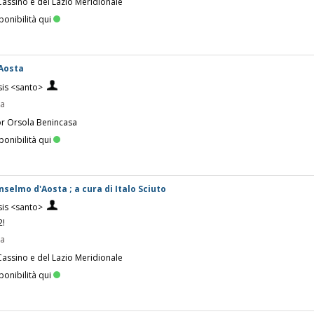
Cassino e del Lazio Meridionale
ponibilità qui
'Aosta
sis <santo>
pa
or Orsola Benincasa
ponibilità qui
Anselmo d'Aosta ; a cura di Italo Sciuto
sis <santo>
2!
pa
Cassino e del Lazio Meridionale
ponibilità qui