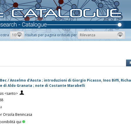
10
Rilevanza
ostra
risultati per pagina ordinati per
 Bec / Anselmo d'Aosta ; introduzioni di Giorgio Picasso, Inos Biffi, Rich
e di Aldo Granata ; note di Costante Marabelli
sis <santo>
88
pa
or Orsola Benincasa
ponibilità qui