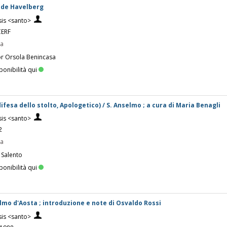
 de Havelberg
sis <santo>
CERF
pa
or Orsola Benincasa
ponibilità qui
 difesa dello stolto, Apologetico) / S. Anselmo ; a cura di Maria Benagli
sis <santo>
2
pa
 Salento
ponibilità qui
elmo d'Aosta ; introduzione e note di Osvaldo Rossi
sis <santo>