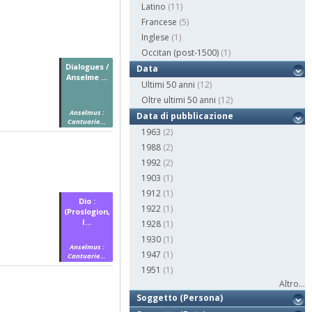
Latino
(11)
Francese
(5)
Inglese
(1)
Occitan (post-1500)
(1)
Dialogues /
Data
Anselme ...
Ultimi 50 anni
(12)
Oltre ultimi 50 anni
(12)
Anselmus :
Data di pubblicazione
Cantuarie...
1963
(2)
1988
(2)
1992
(2)
1903
(1)
1912
(1)
Dio :
1922
(1)
(Proslogion,
I...
1928
(1)
1930
(1)
Anselmus :
1947
(1)
Cantuarie...
1951
(1)
Altro...
Soggetto (Persona)