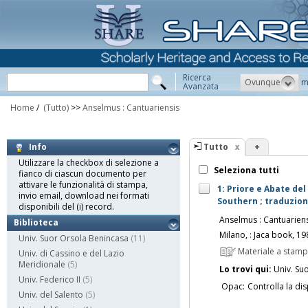
Ricerca
Ovunque
m
Avanzata
Home
/
(Tutto)
>>
Anselmus : Cantuariensis
Tutto
+
Info
Utilizzare la checkbox di selezione a
Seleziona tutti
fianco di ciascun documento per
attivare le funzionalità di stampa,
1: Priore e Abate del
invio email, download nei formati
Southern ; traduzion
disponibili del (i) record.
Anselmus : Cantuarien
Biblioteca
Milano, : Jaca book, 19
Univ. Suor Orsola Benincasa
(11)
Materiale a stam
Univ. di Cassino e del Lazio
Meridionale
(5)
Lo trovi qui:
Univ. Su
Univ. Federico II
(5)
Opac:
Controlla la dis
Univ. del Salento
(5)