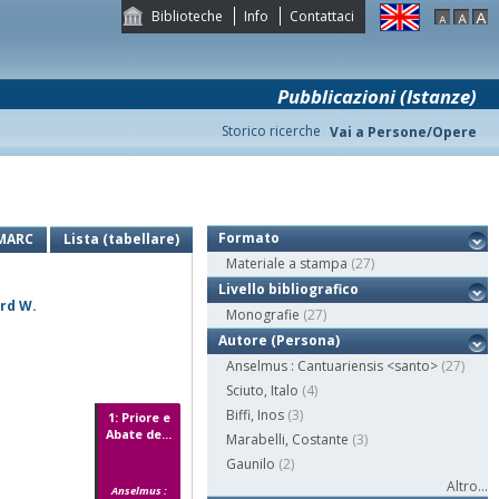
Biblioteche
Info
Contattaci
Pubblicazioni (Istanze)
Storico ricerche
Vai a Persone/Opere
Formato
MARC
Lista (tabellare)
Materiale a stampa
(27)
Livello bibliografico
ard W.
Monografie
(27)
Autore (Persona)
Anselmus : Cantuariensis <santo>
(27)
Sciuto, Italo
(4)
Biffi, Inos
(3)
1: Priore e
Abate de...
Marabelli, Costante
(3)
Gaunilo
(2)
Altro...
Anselmus :