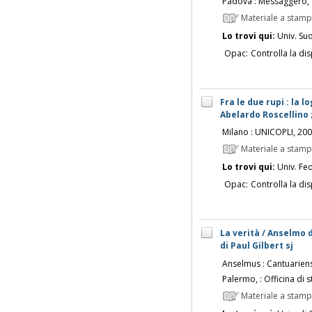
Padova : Messaggero,
Materiale a stam
Lo trovi qui:
Univ. Su
Opac:
Controlla la dis
Fra le due rupi : la 
Abelardo Roscellino ;
Milano : UNICOPLI, 20
Materiale a stam
Lo trovi qui:
Univ. Fed
Opac:
Controlla la dis
La verità / Anselmo 
di Paul Gilbert sj
Anselmus : Cantuarien
Palermo, : Officina di 
Materiale a stam