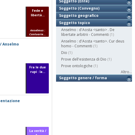
Soggetto (Ente)
Soggetto (Convegno)
Fede e
libertà...
Soggetto geografico
Soggetto topico
Anselmo : d'Aosta <santo> . De
Anselmus :
libertate arbitrii - Commenti
(1)
Cantuarie...
Anselmo : d'Aosta <santo>. Cur deus
o / Anselmo
homo - Commenti
(1)
Dio
(1)
Prove dell'esistenza di Dio
(1)
Prove ontologiche
(1)
Fra le due
rupi : la...
Altro...
Soggetto genere / forma
esentazione
La verità /