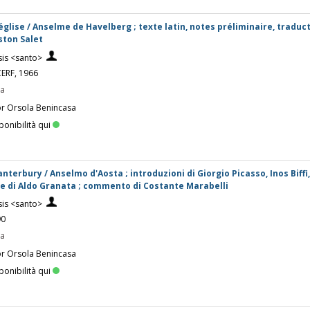
église / Anselme de Havelberg ; texte latin, notes préliminaire, traduc
ston Salet
sis <santo>
 CERF, 1966
pa
or Orsola Benincasa
ponibilità qui
anterbury / Anselmo d'Aosta ; introduzioni di Giorgio Picasso, Inos Biffi
e di Aldo Granata ; commento di Costante Marabelli
sis <santo>
90
pa
or Orsola Benincasa
ponibilità qui