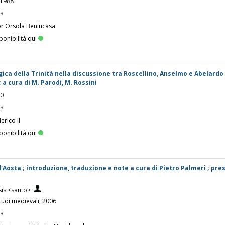
 1988
pa
or Orsola Benincasa
ponibilità qui
logica della Trinità nella discussione tra Roscellino, Anselmo e Abelard
 a cura di M. Parodi, M. Rossini
00
pa
erico II
ponibilità qui
d'Aosta ; introduzione, traduzione e note a cura di Pietro Palmeri ; pr
sis <santo>
studi medievali, 2006
pa