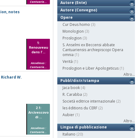
Cantuarie...
Autore (Ente)
Autore (Convegno)
tion, notes
Opere
Cur Deus homo
(3)
Monologion
(3)
Proslogion
(3)
1:
S. Anselmi ex Beccensi abbate
Renouveau
Cantuariensis archiepiscopi Opera
dans l'...
omnia
(1)
Verità
(1)
Anselmus :
Cantuarie...
Proslogion e Liber Apologeticus
(1)
Altro...
, Richard W.
Pubbl/distr/stampa
Jaca book
(4)
R. Carabba
(2)
Società editrice internazionale
(2)
2.1:
les éditions du CERF
(2)
Arcivescovo
Aubier
(1)
di ...
Altro...
Lingua di pubblicazione
Anselmus :
Cantuarie...
Italiano
(20)