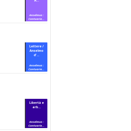
A...
Anselmus :
Cantuarie...
Lettere /
Anselmo
d'...
Anselmus :
Cantuarie...
Libertà e
arb...
Anselmus :
Cantuarie...