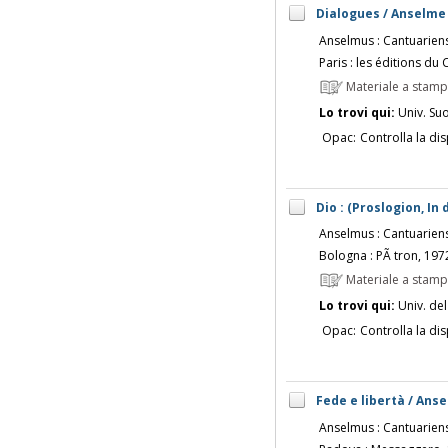
Dialogues / Anselme
Anselmus : Cantuarien
Paris : les éditions du 
Materiale a stam
Lo trovi qui:
Univ. Su
Opac:
Controlla la dis
Dio : (Proslogion, In
Anselmus : Cantuarien
Bologna : PÃ tron, 197
Materiale a stam
Lo trovi qui:
Univ. del
Opac:
Controlla la dis
Fede e libertà / Ans
Anselmus : Cantuarien