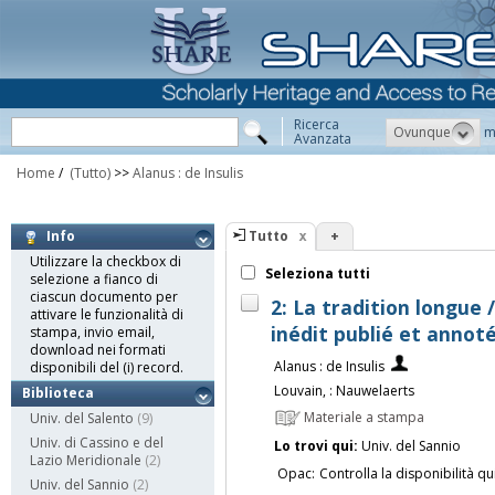
Ricerca
Ovunque
m
Avanzata
Home
/
(Tutto)
>>
Alanus : de Insulis
Tutto
+
Info
Utilizzare la checkbox di
Seleziona tutti
selezione a fianco di
ciascun documento per
2: La tradition longue /
attivare le funzionalità di
inédit publié et annot
stampa, invio email,
download nei formati
Alanus : de Insulis
disponibili del (i) record.
Louvain, : Nauwelaerts
Biblioteca
Materiale a stampa
Univ. del Salento
(9)
Univ. di Cassino e del
Lo trovi qui:
Univ. del Sannio
Lazio Meridionale
(2)
Opac:
Controlla la disponibilità qu
Univ. del Sannio
(2)