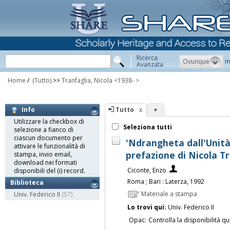
Ricerca
Ovunque
m
Avanzata
Home
/
(Tutto)
>>
Tranfaglia, Nicola <1938- >
Tutto
+
Info
Utilizzare la checkbox di
Seleziona tutti
selezione a fianco di
ciascun documento per
'Ndrangheta dall'Unità 
attivare le funzionalità di
prefazione di Nicola T
stampa, invio email,
download nei formati
Ciconte, Enzo
disponibili del (i) record.
Roma ; Bari : Laterza, 1992
Biblioteca
Materiale a stampa
Univ. Federico II
(57)
Lo trovi qui:
Univ. Federico II
Opac:
Controlla la disponibilità qu