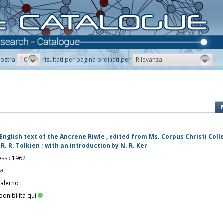
10
Rilevanza
ostra
risultati per pagina ordinati per
English text of the Ancrene Riwle , edited from Ms. Corpus Christi Coll
 R. R. Tolkien ; with an introduction by N. R. Ker
ess : 1962
pa
Salerno
ponibilità qui