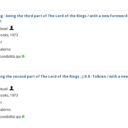
g : being the third part of The Lord of the Rings / with a new Foreword
n
Reuel
Books, 1973
pa
Salerno
ponibilità qui
ng the second part of The Lord of the Rings ; J.R.R. Tolkien / with a n
Reuel
Books, 1973
pa
Salerno
ponibilità qui