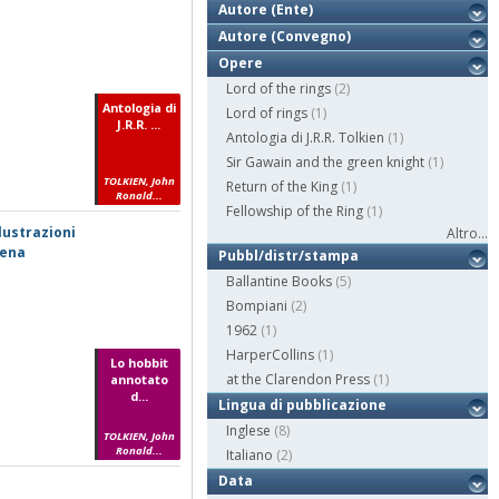
Autore (Ente)
Autore (Convegno)
Opere
Lord of the rings
(2)
Antologia di
Lord of rings
(1)
J.R.R. ...
Antologia di J.R.R. Tolkien
(1)
Sir Gawain and the green knight
(1)
TOLKIEN, John
Return of the King
(1)
Ronald...
Fellowship of the Ring
(1)
lustrazioni
Altro...
lena
Pubbl/distr/stampa
Ballantine Books
(5)
Bompiani
(2)
1962
(1)
HarperCollins
(1)
Lo hobbit
at the Clarendon Press
(1)
annotato
d...
Lingua di pubblicazione
Inglese
(8)
TOLKIEN, John
Ronald...
Italiano
(2)
Data