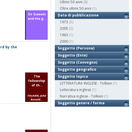
Ultimi 50 anni
(8)
Oltre ultimi 50 anni
(1)
Sir Gawain
Data di pubblicazione
and the g...
1973
(5)
2005
(2)
1963
(1)
2000
(1)
ord by the
Soggetto (Persona)
Soggetto (Ente)
Soggetto (Convegno)
Soggetto geografico
The
Soggetto topico
fellowship
LETTERATURA INGLESE - Tolkien
(1)
of th...
Letteratura inglese
(1)
TOLKIEN, John
Narrativa inglese - Tolkien
(1)
Ronald...
Soggetto genere / forma