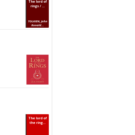
The lord of
rings / ...
TOLKIEN, John
Ronald...
The lord of
the ring...