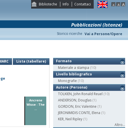
Biblioteche
Info
Contattaci
Pubblicazioni (Istanze)
Storico ricerche
Vai a Persone/Opere
Formato
MARC
Lista (tabellare)
Materiale a stampa
(10)
Livello bibliografico
ege
Monografie
(10)
Autore (Persona)
TOLKIEN, John Ronald Reuel
(10)
ANDERSON, Douglas
(1)
Ancrene
Wisse : The
GORDON, Eric Valentine
(1)
...
JERONIMIDIS CONTE, Elena
(1)
KER, Neil Ripley
(1)
Altro...