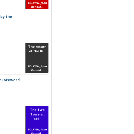
TOLKIEN, John
Ronald...
 by the
The return
of the Ki...
TOLKIEN, John
Ronald...
ew Foreword
The Two
Towers :
bei...
TOLKIEN, John
Ronald...