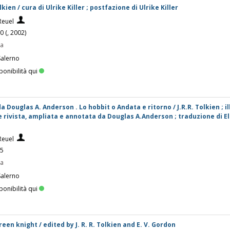
lkien / cura di Ulrike Killer ; postfazione di Ulrike Killer
Reuel
0 (, 2002)
pa
Salerno
ponibilità qui
 Douglas A. Anderson . Lo hobbit o Andata e ritorno / J.R.R. Tolkien ; il
ne rivista, ampliata e annotata da Douglas A.Anderson ; traduzione di E
Reuel
05
pa
Salerno
ponibilità qui
een knight / edited by J. R. R. Tolkien and E. V. Gordon