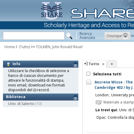
Ricerca
Ovunque
m
Avanzata
Home
/
(Tutto)
>>
TOLKIEN, John Ronald Reuel
Tutto
+
Info
Utilizzare la checkbox di selezione a
Seleziona tutti
fianco di ciascun documento per
attivare le funzionalità di stampa,
Ancrene Wisse : The 
invio email, download nei formati
Cambridge 402 / by J.
disponibili del (i) record.
London ; University pr
Biblioteca
Materiale a stam
Univ. di Salerno
(10)
Lo trovi qui:
Univ. di 
Opac:
Controlla la dis