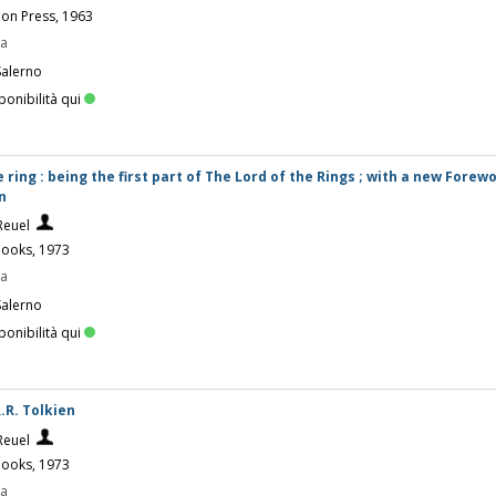
don Press, 1963
pa
Salerno
ponibilità qui
 ring : being the first part of The Lord of the Rings ; with a new Forew
n
Reuel
Books, 1973
pa
Salerno
ponibilità qui
R.R. Tolkien
Reuel
Books, 1973
pa