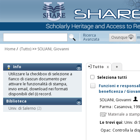
Ricerca
Ovunque
m
Avanzata
Home
/
(Tutto)
>>
SOLIANI, Giovanni
Tutto
+
Info
Utilizzare la checkbox di selezione a
Seleziona tutti
fianco di ciascun documento per
attivare le funzionalità di stampa,
Funzioni e responsabi
invio email, download nei formati
beneficenza / Giovan
disponibili del (i) record.
SOLIANI, Giovanni
Biblioteca
Parma : Casanova, 19
Univ. di Salerno
(2)
Materiale a stam
Lo trovi qui:
Univ. di 
Opac:
Controlla la dis