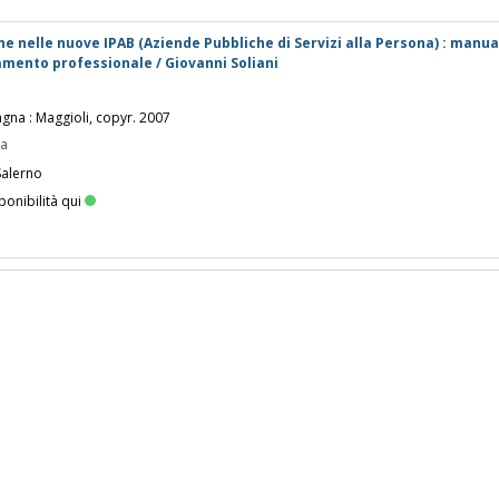
one nelle nuove IPAB (Aziende Pubbliche di Servizi alla Persona) : manua
amento professionale / Giovanni Soliani
gna : Maggioli, copyr. 2007
pa
Salerno
ponibilità qui