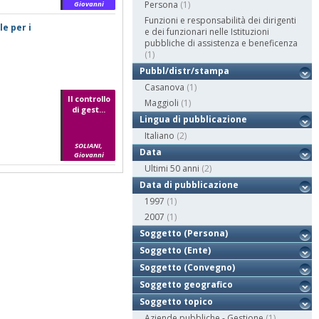
Persona
(1)
Giovanni
Funzioni e responsabilità dei dirigenti
le per i
e dei funzionari nelle Istituzioni
pubbliche di assistenza e beneficenza
(1)
Pubbl/distr/stampa
Casanova
(1)
Il controllo
Maggioli
(1)
di gest...
Lingua di pubblicazione
Italiano
(2)
SOLIANI,
Data
Giovanni
Ultimi 50 anni
(2)
Data di pubblicazione
1997
(1)
2007
(1)
Soggetto (Persona)
Soggetto (Ente)
Soggetto (Convegno)
Soggetto geografico
Soggetto topico
Aziende pubbliche - Gestione
(1)