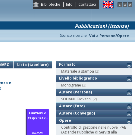
Biblioteche
Info
Contattaci
Pubblicazioni (Istanze)
Storico ricerche
Vai a Persone/Opere
Formato
MARC
Lista (tabellare)
Materiale a stampa
(2)
Livello bibliografico
enza e
Monografie
(2)
)
Autore (Persona)
SOLIANI, Giovanni
(2)
Autore (Ente)
Funzioni e
Autore (Convegno)
responsab...
Opere
Controllo di gestione nelle nuove IPAB
(Aziende Pubbliche di Servizi alla
SOLIANI,