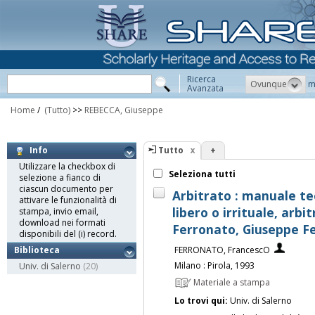
Ricerca
Ovunque
m
Avanzata
Home
/
(Tutto)
>>
REBECCA, Giuseppe
Tutto
+
Info
Utilizzare la checkbox di
Seleziona tutti
selezione a fianco di
ciascun documento per
Arbitrato : manuale teo
attivare le funzionalità di
libero o irrituale, arbi
stampa, invio email,
download nei formati
Ferronato, Giuseppe F
disponibili del (i) record.
FERRONATO, FrancescO
Biblioteca
Milano : Pirola, 1993
Univ. di Salerno
(20)
Materiale a stampa
Lo trovi qui:
Univ. di Salerno