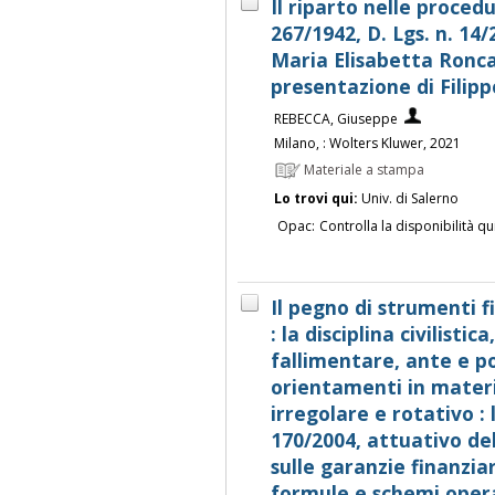
Il riparto nelle procedu
267/1942, D. Lgs. n. 14
Maria Elisabetta Ronca
presentazione di Fili
REBECCA, Giuseppe
Milano, : Wolters Kluwer, 2021
Materiale a stampa
Lo trovi qui:
Univ. di Salerno
Opac:
Controlla la disponibilità qu
Il pegno di strumenti fi
: la disciplina civilistic
fallimentare, ante e po
orientamenti in materi
irregolare e rotativo : 
170/2004, attuativo del
sulle garanzie finanziar
formule e schemi operat