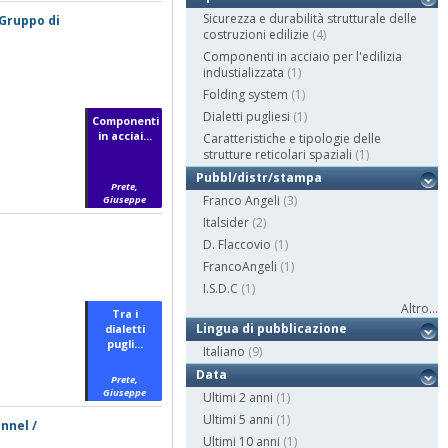
Sicurezza e durabilità strutturale delle
 Gruppo di
costruzioni edilizie
(4)
Componenti in acciaio per l'edilizia
industializzata
(1)
Folding system
(1)
Dialetti pugliesi
(1)
Componenti
in acciai...
Caratteristiche e tipologie delle
strutture reticolari spaziali
(1)
Pubbl/distr/stampa
Prete,
Franco Angeli
(3)
Giuseppe
Italsider
(2)
D. Flaccovio
(1)
FrancoAngeli
(1)
I.S.D.C
(1)
Altro...
Tra i
Lingua di pubblicazione
dialetti
pugli...
Italiano
(9)
Data
Prete,
Giuseppe
Ultimi 2 anni
(1)
Ultimi 5 anni
(1)
nnel /
Ultimi 10 anni
(1)