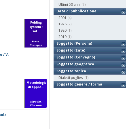
Ultimi 50 anni
(7)
Data di pubblicazione
2001
(4)
Folding
1976
(2)
system :
1980
(1)
sol...
2019
(1)
Prete,
Soggetto (Persona)
Giuseppe
Soggetto (Ente)
 / V.
Soggetto (Convegno)
Soggetto geografico
Soggetto topico
Dialetti pugliesi
(1)
Metodologia
Soggetto genere / forma
di appro...
Dipaola,
Vincenzo
aola