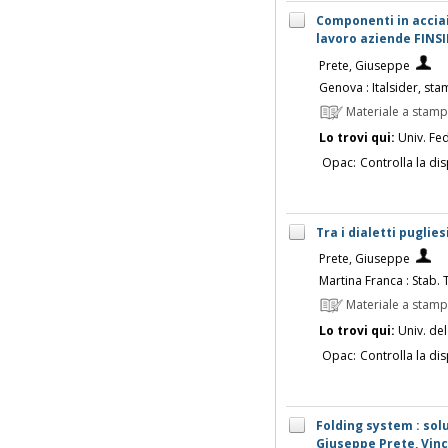
Componenti in acciaio
lavoro aziende FINS
Prete, Giuseppe
Genova : Italsider, st
Materiale a stam
Lo trovi qui:
Univ. Fed
Opac:
Controlla la dis
Tra i dialetti puglie
Prete, Giuseppe
Martina Franca : Stab.
Materiale a stam
Lo trovi qui:
Univ. del
Opac:
Controlla la dis
Folding system : sol
Giuseppe Prete, Vin