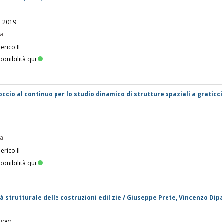
, 2019
pa
erico II
ponibilità qui
cio al continuo per lo studio dinamico di strutture spaziali a graticcio
pa
erico II
ponibilità qui
à strutturale delle costruzioni edilizie / Giuseppe Prete, Vincenzo Dip
 2001