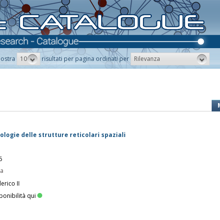
10
Rilevanza
ostra
risultati per pagina ordinati per
ologie delle strutture reticolari spaziali
6
pa
erico II
ponibilità qui