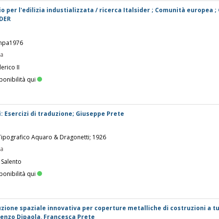
 per l'edilizia industializzata / ricerca Italsider ; Comunità europea ;
IDER
ampa1976
pa
erico II
ponibilità qui
si: Esercizi di traduzione; Giuseppe Prete
 Tipografico Aquaro & Dragonetti; 1926
pa
 Salento
ponibilità qui
uzione spaziale innovativa per coperture metalliche di costruzioni a tu
cenzo Dipaola, Francesca Prete