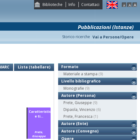
Biblioteche
Info
Contattaci
Pubblicazioni (Istanze)
Storico ricerche
Vai a Persone/Opere
Formato
MARC
Lista (tabellare)
Materiale a stampa
(9)
Livello bibliografico
Monografie
(9)
Autore (Persona)
Prete, Giuseppe
(9)
Dipaola, Vincenzo
(6)
Caratteristiche
e ti...
Prete, Francesca
(1)
Autore (Ente)
Autore (Convegno)
Prete,
Giuseppe
Opere