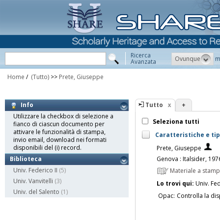
Ricerca
Ovunque
m
Avanzata
Home
/
(Tutto)
>>
Prete, Giuseppe
Tutto
+
Info
Utilizzare la checkbox di selezione a
Seleziona tutti
fianco di ciascun documento per
attivare le funzionalità di stampa,
Caratteristiche e tip
invio email, download nei formati
disponibili del (i) record.
Prete, Giuseppe
Genova : Italsider, 197
Biblioteca
Univ. Federico II
(5)
Materiale a stam
Univ. Vanvitelli
(3)
Lo trovi qui:
Univ. Fed
Univ. del Salento
(1)
Opac:
Controlla la dis