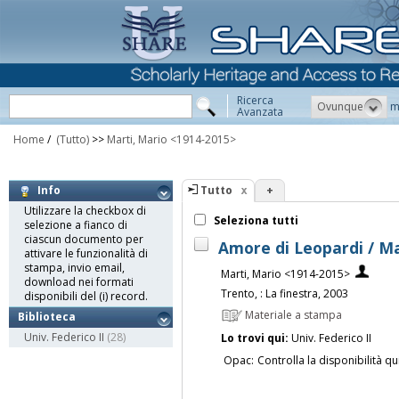
Ricerca
Ovunque
m
Avanzata
Home
/
(Tutto)
>>
Marti, Mario <1914-2015>
Tutto
+
Info
Utilizzare la checkbox di
Seleziona tutti
selezione a fianco di
ciascun documento per
Amore di Leopardi / M
attivare le funzionalità di
stampa, invio email,
Marti, Mario <1914-2015>
download nei formati
Trento, : La finestra, 2003
disponibili del (i) record.
Materiale a stampa
Biblioteca
Univ. Federico II
(28)
Lo trovi qui:
Univ. Federico II
Opac:
Controlla la disponibilità qu