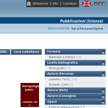
Biblioteche
Info
Contattaci
Pubblicazioni (Istanze)
Storico ricerche
Vai a Persone/Opere
Formato
MARC
Lista (tabellare)
Materiale a stampa
(13)
Livello bibliografico
Monografie
(13)
Autore (Persona)
Lewellen, Ted C.
(13)
Rossetti, Carlo
(1)
Antropologia
politic...
Autore (Ente)
Autore (Convegno)
Opere
Lewellen, Ted
C.
Political anthropology
(13)