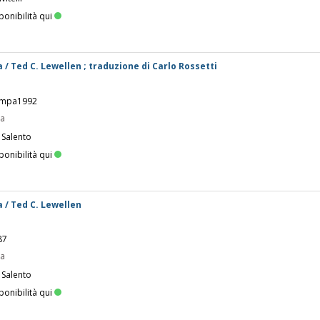
ponibilità qui
 / Ted C. Lewellen ; traduzione di Carlo Rossetti
tampa1992
pa
 Salento
ponibilità qui
a / Ted C. Lewellen
87
pa
 Salento
ponibilità qui