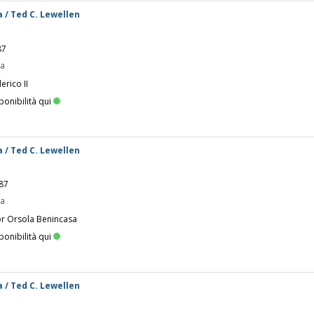
a / Ted C. Lewellen
87
pa
erico II
ponibilità qui
a / Ted C. Lewellen
987
pa
or Orsola Benincasa
ponibilità qui
a / Ted C. Lewellen