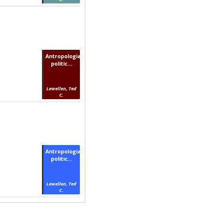
Antropologia
politic...
Lewellen, Ted
C.
Antropologia
politic...
Lewellen, Ted
C.