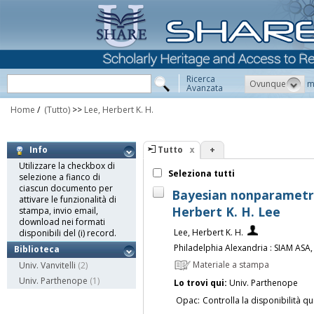
Ricerca
Ovunque
m
Avanzata
Home
/
(Tutto)
>>
Lee, Herbert K. H.
Tutto
+
Info
Utilizzare la checkbox di
Seleziona tutti
selezione a fianco di
ciascun documento per
Bayesian nonparametri
attivare le funzionalità di
Herbert K. H. Lee
stampa, invio email,
download nei formati
Lee, Herbert K. H.
disponibili del (i) record.
Philadelphia Alexandria : SIAM ASA,
Biblioteca
Materiale a stampa
Univ. Vanvitelli
(2)
Univ. Parthenope
(1)
Lo trovi qui:
Univ. Parthenope
Opac:
Controlla la disponibilità qu