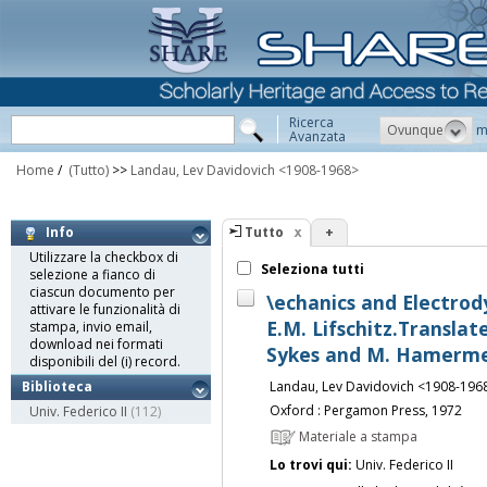
Ricerca
Ovunque
m
Avanzata
Home
/
(Tutto)
>>
Landau, Lev Davidovich <1908-1968>
Tutto
+
Info
Utilizzare la checkbox di
Seleziona tutti
selezione a fianco di
ciascun documento per
\echanics and Electrod
attivare le funzionalità di
E.M. Lifschitz.Translat
stampa, invio email,
download nei formati
Sykes and M. Hamerm
disponibili del (i) record.
Landau, Lev Davidovich <1908-196
Biblioteca
Oxford : Pergamon Press, 1972
Univ. Federico II
(112)
Materiale a stampa
Lo trovi qui:
Univ. Federico II