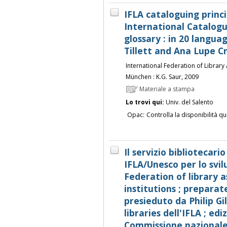
IFLA cataloguing princ
International Catalogui
glossary : in 20 langua
Tillett and Ana Lupe C
International Federation of Library 
München : K.G. Saur, 2009
Materiale a stampa
Lo trovi qui:
Univ. del Salento
Opac:
Controlla la disponibilità qu
Il servizio bibliotecari
IFLA/Unesco per lo svil
Federation of library a
institutions ; preparat
presieduto da Philip Gil
libraries dell'IFLA ; edi
Commissione nazionale