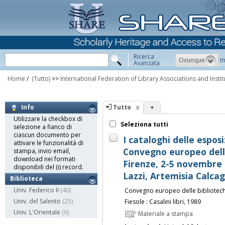
Ricerca
Ovunque
m
Avanzata
Home
/
(Tutto)
>>
International Federation of Library Associations and Instit
Tutto
+
Info
Utilizzare la checkbox di
Seleziona tutti
selezione a fianco di
ciascun documento per
I cataloghi delle esposi
attivare le funzionalità di
Convegno europeo delle
stampa, invio email,
download nei formati
Firenze, 2-5 novembre 
disponibili del (i) record.
Lazzi, Artemisia Calca
Biblioteca
Univ. Federico II
(40)
Convegno europeo delle biblioteche 
Univ. del Salento
(25)
Fiesole : Casalini libri, 1989
Univ. L'Orientale
(6)
Materiale a stampa