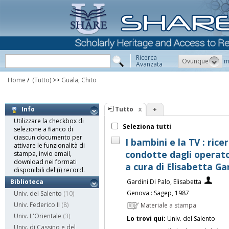
Ricerca
Ovunque
m
Avanzata
Home
/
(Tutto)
>>
Guala, Chito
Tutto
+
Info
Utilizzare la checkbox di
Seleziona tutti
selezione a fianco di
ciascun documento per
I bambini e la TV : ric
attivare le funzionalità di
condotte dagli operator
stampa, invio email,
download nei formati
a cura di Elisabetta Ga
disponibili del (i) record.
Gardini Di Palo, Elisabetta
Biblioteca
Genova : Sagep, 1987
Univ. del Salento
(10)
Univ. Federico II
(8)
Materiale a stampa
Univ. L'Orientale
(3)
Lo trovi qui:
Univ. del Salento
Univ. di Cassino e del