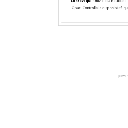
Lo trovi qui:
Univ. della Basilicata
Opac:
Controlla la disponibilità qu
power