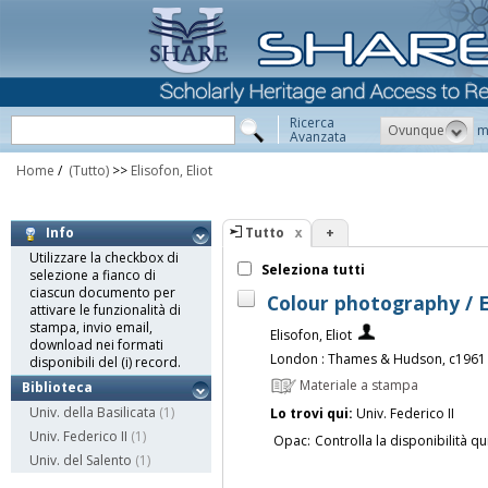
Ricerca
Ovunque
m
Avanzata
Home
/
(Tutto)
>>
Elisofon, Eliot
Tutto
+
Info
Utilizzare la checkbox di
Seleziona tutti
selezione a fianco di
ciascun documento per
Colour photography / El
attivare le funzionalità di
stampa, invio email,
Elisofon, Eliot
download nei formati
London : Thames & Hudson, c1961
disponibili del (i) record.
Materiale a stampa
Biblioteca
Univ. della Basilicata
(1)
Lo trovi qui:
Univ. Federico II
Univ. Federico II
(1)
Opac:
Controlla la disponibilità qu
Univ. del Salento
(1)