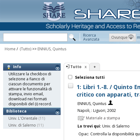
Ricerca
Ovunque
m
Avanzata
Home
/
(Tutto)
>>
ENNIUS, Quintus
Tutto
+
Info
Utilizzare la checkbox di
Seleziona tutti
selezione a fianco di
ciascun documento per
1: Libri 1.-8. / Quinto 
attivare le funzionalità di
critico con apparati, t
stampa, invio email,
download nei formati
ENNIUS, Quintus
disponibili del (i) record.
Napoli, : Liguori, 2002
Biblioteca
Materiale a stampa
Univ. L'Orientale
(11)
Univ. di Salerno
(11)
Lo trovi qui:
Univ. di Salerno
Opac:
Controlla la disponibilità qu