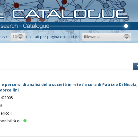
10
Rilevanza
ostra
risultati per pagina ordinati per
e percorsi di analisi della società in rete / a cura di Patrizio Di Nicola,..
Morcellini
o, ©2005
pa
erico II
ponibilità qui