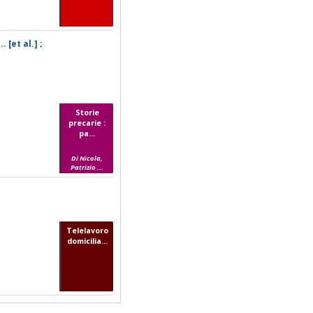
 [et al.] ;
Storie
precarie :
pa...
Di Nicola,
Patrizio ...
Telelavoro
domicilia...