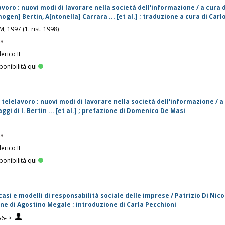
voro : nuovi modi di lavorare nella società dell'informazione / a cura d
mogen] Bertin, A[ntonella] Carrara ... [et al.] ; traduzione a cura di Carl
, 1997 (1. rist. 1998)
pa
erico II
ponibilità qui
telelavoro : nuovi modi di lavorare nella società dell'informazione / a
aggi di I. Bertin ... [et al.] ; prefazione di Domenico De Masi
pa
erico II
ponibilità qui
: casi e modelli di responsabilità sociale delle imprese / Patrizio Di Nico
ne di Agostino Megale ; introduzione di Carla Pecchioni
56- >