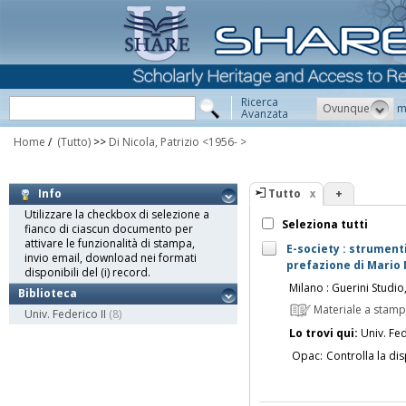
Ricerca
Ovunque
m
Avanzata
Home
/
(Tutto)
>>
Di Nicola, Patrizio <1956- >
Tutto
+
Info
Utilizzare la checkbox di selezione a
Seleziona tutti
fianco di ciascun documento per
attivare le funzionalità di stampa,
E-society : strumenti 
invio email, download nei formati
prefazione di Mario 
disponibili del (i) record.
Milano : Guerini Studi
Biblioteca
Materiale a stam
Univ. Federico II
(8)
Lo trovi qui:
Univ. Fed
Opac:
Controlla la dis