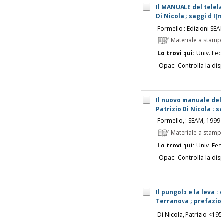
Il MANUALE del telela
Di Nicola ; saggi d I[
Formello : Edizioni SEAM
Materiale a stam
Lo trovi qui:
Univ. Fed
Opac:
Controlla la dis
Il nuovo manuale del 
Patrizio Di Nicola ; s
Formello, : SEAM, 1999
Materiale a stam
Lo trovi qui:
Univ. Fed
Opac:
Controlla la dis
Il pungolo e la leva 
Terranova ; prefazio
Di Nicola, Patrizio <19