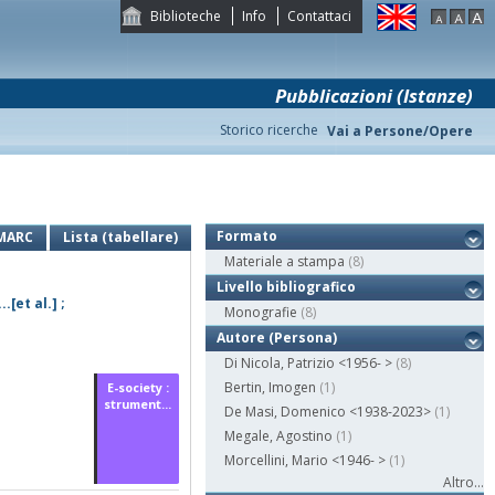
Biblioteche
Info
Contattaci
Pubblicazioni (Istanze)
Storico ricerche
Vai a Persone/Opere
Formato
MARC
Lista (tabellare)
Materiale a stampa
(8)
Livello bibliografico
.[et al.] ;
Monografie
(8)
Autore (Persona)
Di Nicola, Patrizio <1956- >
(8)
Bertin, Imogen
(1)
E-society :
strument...
De Masi, Domenico <1938-2023>
(1)
Megale, Agostino
(1)
Morcellini, Mario <1946- >
(1)
Altro...