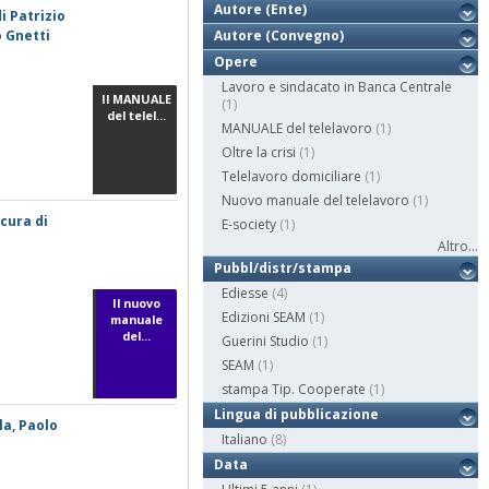
Autore (Ente)
i Patrizio
o Gnetti
Autore (Convegno)
Opere
Lavoro e sindacato in Banca Centrale
Il MANUALE
(1)
del telel...
MANUALE del telelavoro
(1)
Oltre la crisi
(1)
Telelavoro domiciliare
(1)
Nuovo manuale del telelavoro
(1)
 cura di
E-society
(1)
Altro...
Pubbl/distr/stampa
Ediesse
(4)
Il nuovo
Edizioni SEAM
(1)
manuale
del...
Guerini Studio
(1)
SEAM
(1)
stampa Tip. Cooperate
(1)
Lingua di pubblicazione
la, Paolo
Italiano
(8)
Data