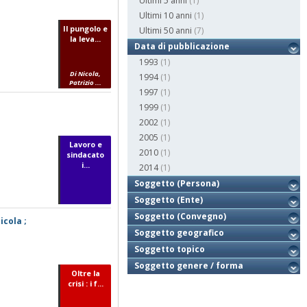
Ultimi 5 anni
(1)
Ultimi 10 anni
(1)
Il pungolo e
Ultimi 50 anni
(7)
la leva...
Data di pubblicazione
1993
(1)
Di Nicola,
1994
(1)
Patrizio ...
1997
(1)
1999
(1)
2002
(1)
2005
(1)
Lavoro e
2010
(1)
sindacato
i...
2014
(1)
Soggetto (Persona)
Soggetto (Ente)
Soggetto (Convegno)
icola ;
Soggetto geografico
Soggetto topico
Soggetto genere / forma
Oltre la
crisi : i f...