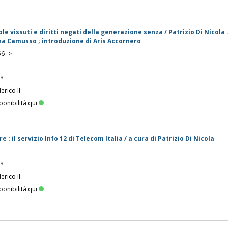
le vissuti e diritti negati della generazione senza / Patrizio Di Nicola ...
a Camusso ; introduzione di Aris Accornero
56- >
pa
erico II
ponibilità qui
 : il servizio Info 12 di Telecom Italia / a cura di Patrizio Di Nicola
pa
erico II
ponibilità qui