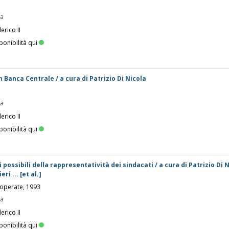
pa
erico II
ponibilità qui
 Banca Centrale / a cura di Patrizio Di Nicola
pa
erico II
ponibilità qui
uri possibili della rappresentatività dei sindacati / a cura di Patrizio Di N
i ... [et al.]
operate, 1993
pa
erico II
ponibilità qui