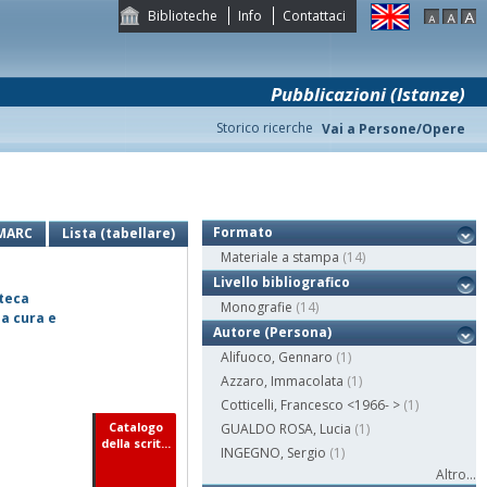
Biblioteche
Info
Contattaci
Pubblicazioni (Istanze)
Storico ricerche
Vai a Persone/Opere
Formato
MARC
Lista (tabellare)
Materiale a stampa
(14)
Livello bibliografico
oteca
Monografie
(14)
 a cura e
Autore (Persona)
Alifuoco, Gennaro
(1)
Azzaro, Immacolata
(1)
Cotticelli, Francesco <1966- >
(1)
Catalogo
GUALDO ROSA, Lucia
(1)
della scrit...
INGEGNO, Sergio
(1)
Altro...