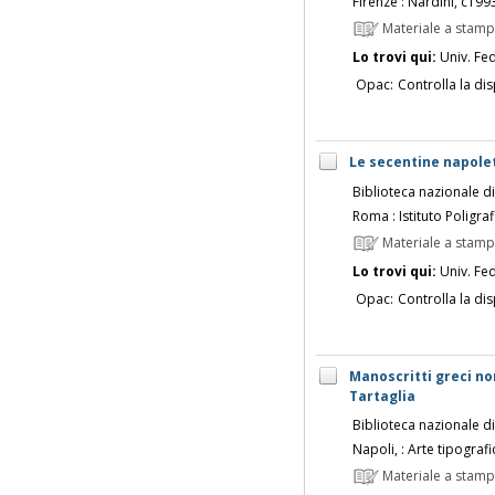
Firenze : Nardini, c199
Materiale a stam
Lo trovi qui:
Univ. Fed
Opac:
Controlla la dis
Le secentine napolet
Biblioteca nazionale d
Roma : Istituto Poligra
Materiale a stam
Lo trovi qui:
Univ. Fed
Opac:
Controlla la dis
Manoscritti greci no
Tartaglia
Biblioteca nazionale d
Napoli, : Arte tipograf
Materiale a stam