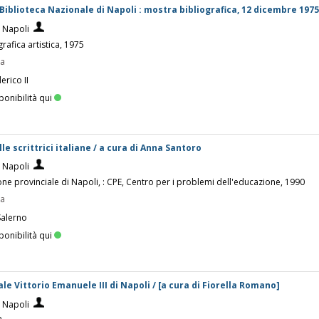
a Biblioteca Nazionale di Napoli : mostra bibliografica, 12 dicembre 1975
i Napoli
grafica artistica, 1975
pa
erico II
ponibilità qui
le scrittrici italiane / a cura di Anna Santoro
i Napoli
one provinciale di Napoli, : CPE, Centro per i problemi dell'educazione, 1990
pa
Salerno
ponibilità qui
le Vittorio Emanuele III di Napoli / [a cura di Fiorella Romano]
i Napoli