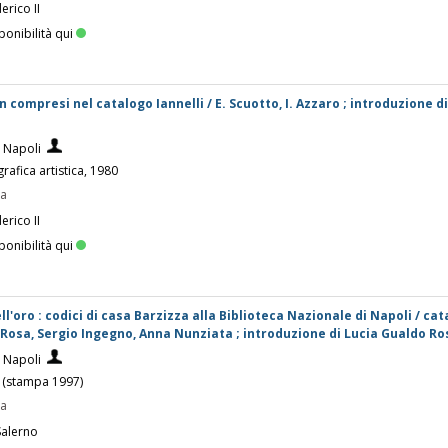
erico II
ponibilità qui
n compresi nel catalogo Iannelli / E. Scuotto, I. Azzaro ; introduzione 
i Napoli
grafica artistica, 1980
pa
erico II
ponibilità qui
ll'oro : codici di casa Barzizza alla Biblioteca Nazionale di Napoli / ca
 Rosa, Sergio Ingegno, Anna Nunziata ; introduzione di Lucia Gualdo Ro
i Napoli
6 (stampa 1997)
pa
Salerno