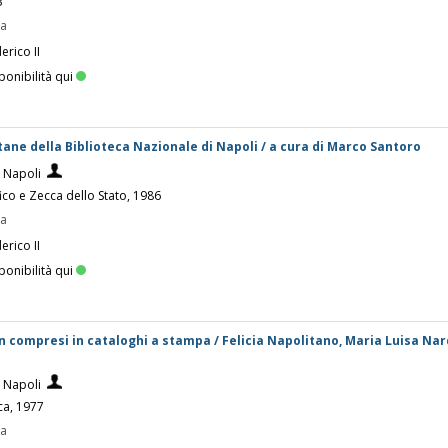
3
pa
erico II
ponibilità qui
ane della Biblioteca Nazionale di Napoli / a cura di Marco Santoro
i Napoli
fico e Zecca dello Stato, 1986
pa
erico II
ponibilità qui
n compresi in cataloghi a stampa / Felicia Napolitano, Maria Luisa Narde
i Napoli
ica, 1977
pa