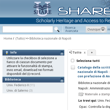
Ricerca
Ovunque
m
Avanzata
Home
/
(Tutto)
>>
Biblioteca nazionale di Napoli
Tutto
+
Info
Utilizzare la checkbox di selezione a
Seleziona tutti
fianco di ciascun documento per
attivare le funzionalità di stampa,
Catalogo della scrit
invio email, download nei formati
nazionale di Napoli :
disponibili del (i) record.
con prefazione di A
Biblioteca
Biblioteca nazionale d
Univ. Federico II
(11)
Napoli : Amministrazio
Univ. di Salerno
(3)
Materiale a stam
Lo trovi qui:
Univ. Fed
Opac:
Controlla la dis