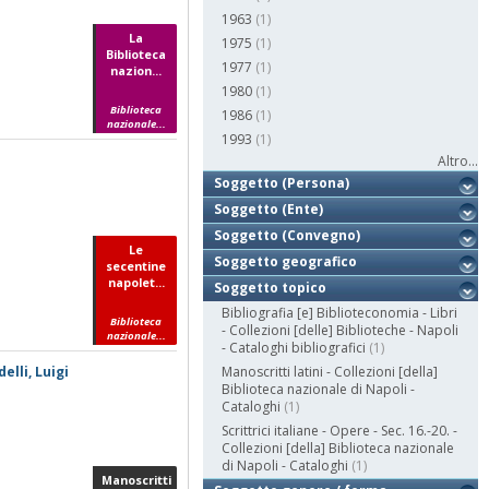
1963
(1)
La
1975
(1)
Biblioteca
1977
(1)
nazion...
1980
(1)
Biblioteca
1986
(1)
nazionale...
1993
(1)
Altro...
Soggetto (Persona)
Soggetto (Ente)
Soggetto (Convegno)
Le
Soggetto geografico
secentine
napolet...
Soggetto topico
Bibliografia [e] Biblioteconomia - Libri
Biblioteca
- Collezioni [delle] Biblioteche - Napoli
nazionale...
- Cataloghi bibliografici
(1)
lli, Luigi
Manoscritti latini - Collezioni [della]
Biblioteca nazionale di Napoli -
Cataloghi
(1)
Scrittrici italiane - Opere - Sec. 16.-20. -
Collezioni [della] Biblioteca nazionale
di Napoli - Cataloghi
(1)
Manoscritti