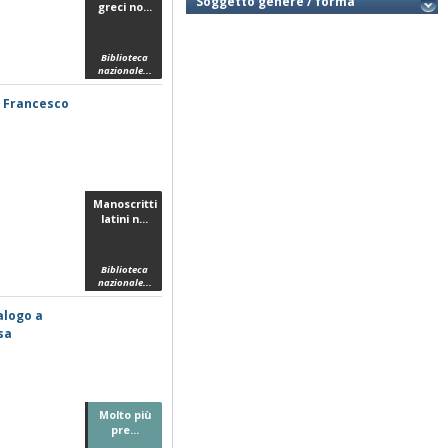
Soggetto genere / forma
greci no...
Biblioteca
nazionale...
di Francesco
Manoscritti
latini n...
Biblioteca
nazionale...
talogo a
sa
Molto più
pre...