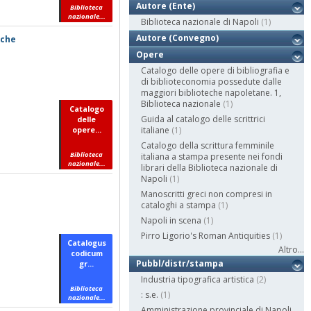
Autore (Ente)
Biblioteca
nazionale...
Biblioteca nazionale di Napoli
(1)
Autore (Convegno)
eche
Opere
Catalogo delle opere di bibliografia e
di biblioteconomia possedute dalle
maggiori biblioteche napoletane. 1,
Biblioteca nazionale
(1)
Catalogo
Guida al catalogo delle scrittrici
delle
opere...
italiane
(1)
Catalogo della scrittura femminile
Biblioteca
italiana a stampa presente nei fondi
nazionale...
librari della Biblioteca nazionale di
Napoli
(1)
Manoscritti greci non compresi in
cataloghi a stampa
(1)
Napoli in scena
(1)
Pirro Ligorio's Roman Antiquities
(1)
Catalogus
Altro...
codicum
Pubbl/distr/stampa
gr...
Industria tipografica artistica
(2)
Biblioteca
: s.e.
(1)
nazionale...
Amministrazione provinciale di Napoli