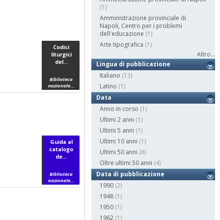
(1)
Amministrazione provinciale di
Napoli, Centro per i problemi
dell'educazione
(1)
Arte tipografica
(1)
Codici
Altro...
liturgici
del...
Lingua di pubblicazione
Italiano
(13)
Biblioteca
Latino
(1)
nazionale...
Data
Anno in corso
(1)
Ultimi 2 anni
(1)
Ultimi 5 anni
(1)
Ultimi 10 anni
(1)
Guida al
catalogo
Ultimi 50 anni
(8)
de...
Oltre ultimi 50 anni
(4)
Data di pubblicazione
Biblioteca
nazionale...
1990
(2)
1948
(1)
1950
(1)
1962
(1)