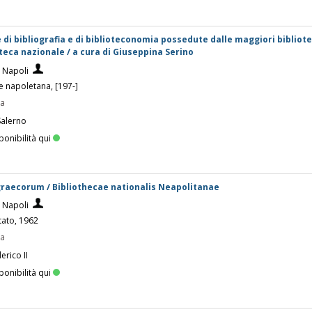
 di bibliografia e di biblioteconomia possedute dalle maggiori bibliot
oteca nazionale / a cura di Giuseppina Serino
i Napoli
ce napoletana, [197-]
pa
Salerno
ponibilità qui
raecorum / Bibliothecae nationalis Neapolitanae
i Napoli
tato, 1962
pa
erico II
ponibilità qui