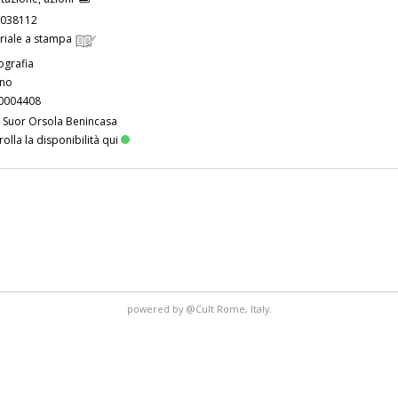
038112
riale a stampa
grafia
ano
0004408
. Suor Orsola Benincasa
olla la disponibilità qui
powered by
@Cult
Rome, Italy.