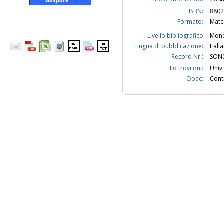
Gaspare
ISBN:
8802
Formato:
Mate
Livello bibliografico
Mono
Lingua di pubblicazione:
Itali
Record Nr.:
SON
Lo trovi qui:
Univ
Opac:
Contr