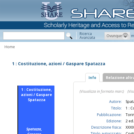
Ricerca
Ovunque
m
Avanzata
Home
1 : Costituzione, azioni / Gaspare Spatazza
Info
Relazione altr
1 : Costituzione,
(Visualizza in formato marc)
(Vis
azioni / Gaspare
Spatazza
Autore:
Spat
Titolo:
1 : 
Pubblicazione:
Tori
Edizione:
2 ed.
Descrizione fisica:
XXXIX
Spatazza,
Titolo autorizzato:
Cost