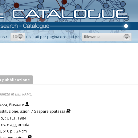
10
Rilevanza
ostra
risultati per pagina ordinati per
a pubblicazione
ualizza in BIBFRAME)
azza, Gaspare
Costituzione, azioni / Gaspare Spatazza
no, : UTET, 1984
 riv. e aggiornata
, 510 p. ; 24 cm
ituzione, azioni