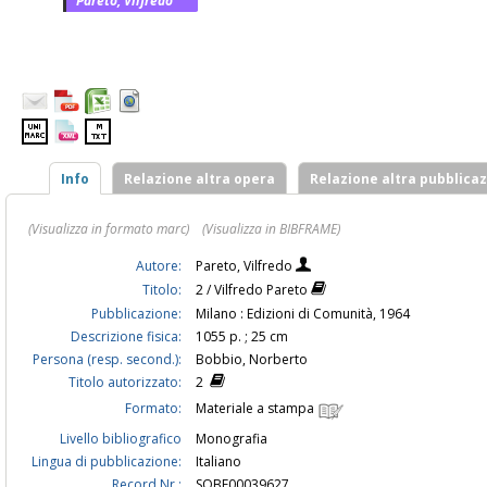
Pareto, Vilfredo
Info
Relazione altra opera
Relazione altra pubblica
(Visualizza in formato marc)
(Visualizza in BIBFRAME)
Autore:
Pareto, Vilfredo
Titolo:
2 / Vilfredo Pareto
Pubblicazione:
Milano : Edizioni di Comunità, 1964
Descrizione fisica:
1055 p. ; 25 cm
Persona (resp. second.):
Bobbio, Norberto
Titolo autorizzato:
2
Formato:
Materiale a stampa
Livello bibliografico
Monografia
Lingua di pubblicazione:
Italiano
Record Nr.:
SOBE00039627